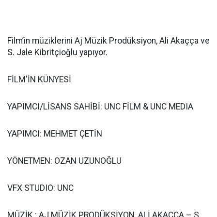
Film’in müziklerini Aj Müzik Prodüksiyon, Ali Akaçça ve
S. Jale Kibritçioğlu yapıyor.
FİLM'İN KÜNYESİ
YAPIMCI/LİSANS SAHİBİ: UNC FİLM & UNC MEDIA
YAPIMCI: MEHMET ÇETİN
YÖNETMEN: OZAN UZUNOĞLU
VFX STUDIO: UNC
MÜZİK : AJ MÜZİK PRODÜKSİYON, ALİ AKAÇÇA – S.