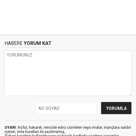
HABERE
YORUM KAT
UYARI:
Küfür, hakaret, rencide edici cümleler veya imalar, inançlara saldırı
içeren, imla kuralları ile yazılmamış,
Türkçe karakter kullanılmayan ve büyük harflerle yazılmış yorumlar