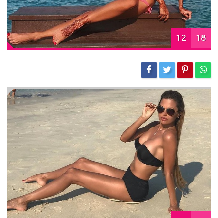
12
18