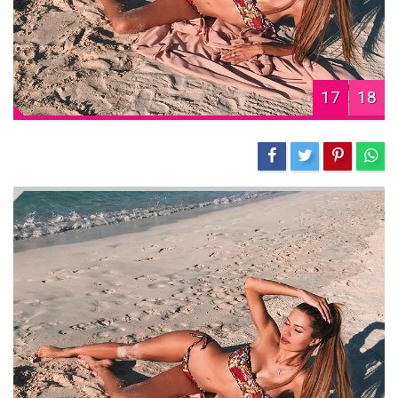
17
18