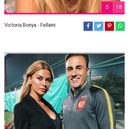
5
18
Victoria Bonya - Fellaini