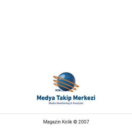
Magazin Kolik © 2007