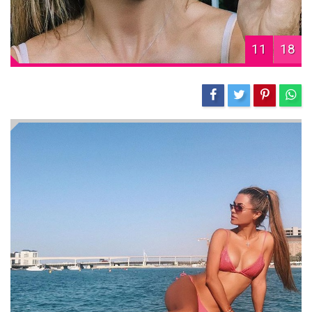
11
18