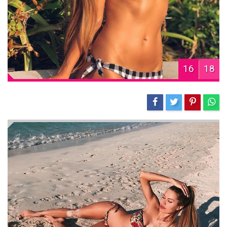
16
18