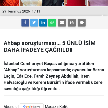
29 Temmuz 2026
17:11
Ahbap soruşturması... 5 ÜNLÜ İSİM
DAHA İFADEYE ÇAĞRILDI!
İstanbul Cumhuriyet Başsavcılığınca yürütülen
“Ahbap” soruşturması kapsamında; oyuncular Berna
Laçin, Eda Ece, Farah Zeynep Abdullah, İrem
Helvacıoğlu ve Kerem Bürsin’in ifade vermek üzere
savcılığa çağrıldığı öğrenildi.
Abone ol
MagazinKolik