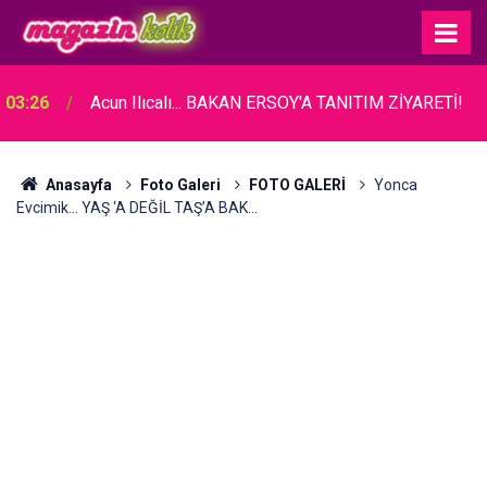
03:26
Acun Ilıcalı... BAKAN ERSOY'A TANITIM ZİYARETİ!
Anasayfa
Foto Galeri
FOTO GALERİ
Yonca
Evcimik... YAŞ ‘A DEĞİL TAŞ’A BAK…