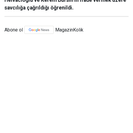
Helvacıoğlu ve Kerem Bürsin’in ifade vermek üzere
savcılığa çağrıldığı öğrenildi.
Abone ol
MagazinKolik