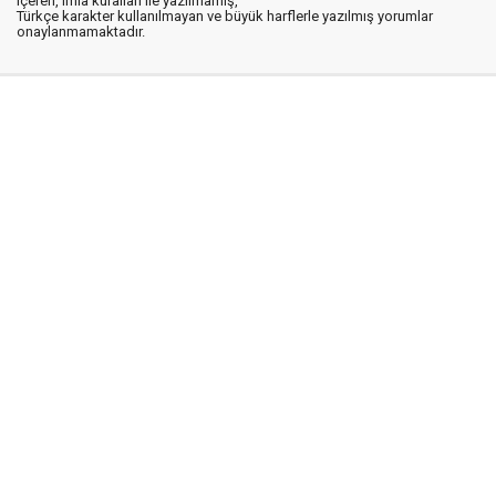
içeren, imla kuralları ile yazılmamış,
Türkçe karakter kullanılmayan ve büyük harflerle yazılmış yorumlar
onaylanmamaktadır.