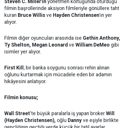
Steven C. Miller'in
yönetmen koltuğunda oturduğu
filmin başrollerinde aksiyon filmleriyle gönüllere taht
kuran
Bruce Willis
ve
Hayden Christensen
’ın yer
alıyor.
Filmin diğer oyuncuları arasında ise
Gethin Anthony,
Ty Shelton, Megan Leonard
ve
William DeMeo
gibi
isimler yer alıyor.
First Kill
, bir banka soygunu sonrası rehin alınan
oğlunu kurtarmak için mücadele eden bir adamın
hikâyesini anlatıyor.
Filmin konusu;
Wall Street
'te büyük paralarla iş yapan broker
Will
(Hayden Christensen),
oğlu
Danny
ve eşiyle birlikte
gençliğinin geçtiği yerde küçük bir tatil ayarlar.