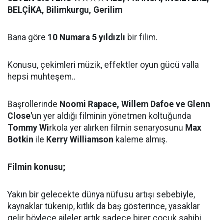
BELÇİKA, Bilimkurgu, Gerilim
Bana göre
10 Numara 5 yıldızlı
bir filim.
Konusu, çekimleri müzik, effektler oyun gücü valla
hepsi muhteşem..
Başrollerinde
Noomi Rapace, Willem Dafoe ve Glenn
Close'
un yer aldığı filminin yönetmen koltuğunda
Tommy Wi
rkola yer alırken filmin senaryosunu
Max
Botkin
ile
Kerry Williamson
kaleme almış.
Filmin konusu;
Yakın bir gelecekte dünya nüfusu artışı sebebiyle,
kaynaklar tükenip, kıtlık da baş gösterince, yasaklar
gelir böylece aileler artık sadece birer çocuk sahibi