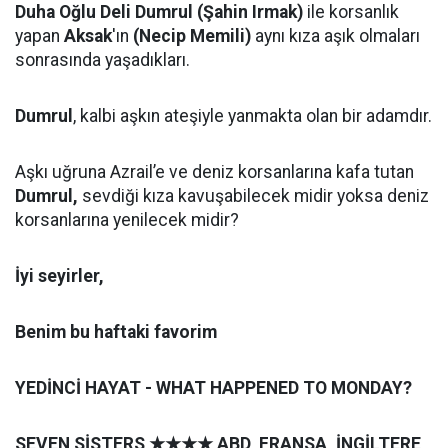
Duha Oğlu Deli Dumrul (Şahin Irmak)
ile korsanlık
yapan
Aksak
'ın
(Necip Memili)
aynı kıza aşık olmaları
sonrasında yaşadıkları.
Dumrul
, kalbi aşkın ateşiyle yanmakta olan bir adamdır.
Aşkı uğruna Azrail’e ve deniz korsanlarına kafa tutan
Dumrul,
sevdiği kıza kavuşabilecek midir yoksa deniz
korsanlarına yenilecek midir?
İyi seyirler,
Benim bu haftaki favorim
YEDİNCİ HAYAT - WHAT HAPPENED TO MONDAY?
SEVEN SİSTERS
★★★★
ABD, FRANSA, İNGİLTERE,