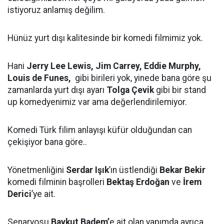
istiyoruz anlamış değilim.
Hünüz yurt dışı kalitesinde bir komedi filmimiz yok.
Hani
Jerry Lee Lewis, Jim Carrey, Eddie Murphy,
Louis de Funes,
gibi birileri yok, yinede bana göre şu
zamanlarda yurt dışı ayarı
Tolga Çevik
gibi bir stand
up komedyenimiz var ama değerlendirilemiyor.
Komedi Türk filim anlayışı küfür olduğundan can
çekişiyor bana göre..
Yönetmenliğini
Serdar Işık
’ın üstlendiği
Bekar Bekir
komedi filminin başrolleri
Bektaş Erdoğan
ve
İrem
Derici
’ye ait.
Senaryosu
Baykut Badem’
e ait olan yapımda ayrıca