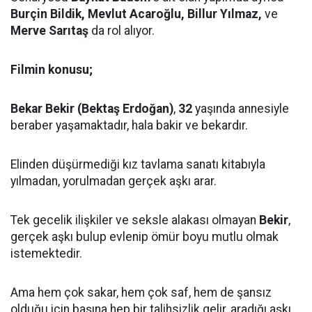
Burçin Bildik, Mevlut Acaroğlu, Billur Yılmaz,
ve
Merve Sarıtaş
da rol alıyor.
Filmin konusu;
Bekar Bekir (Bektaş Erdoğan)
,
32
yaşında annesiyle
beraber yaşamaktadır, hala bakir ve bekardır.
Elinden düşürmediği kız tavlama sanatı kitabıyla
yılmadan, yorulmadan gerçek aşkı arar.
Tek gecelik ilişkiler ve seksle alakası olmayan
Bekir
,
gerçek aşkı bulup evlenip ömür boyu mutlu olmak
istemektedir.
Ama hem çok sakar, hem çok saf, hem de şansız
olduğu için başına hep bir talihsizlik gelir, aradığı aşkı