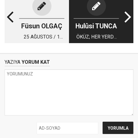
Füsun OLGAÇ
Hulûsi TUNCA
25 AĞUSTOS / 1
ÖKÜZ; HER YERDE
EYLÜL HAFTASININ
ÖKÜZ! İŞTE
VİZYON TAKVİMİ
KELLY’NİN ÖKÜZÜ!
YAZIYA
YORUM KAT