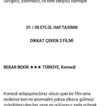
Sevgisiz, sinemasız, ve beni takipsiz kalmayın
01 / 08 EYLÜL HAFTASININ
DİKKAT ÇEKEN 2 FİLMİ
BEKAR BEKİR
★★★
TÜRKİYE, Komedi
Komedi anlayışıma biraz olsun uyan bir film ama
nedense ben mi anormalim yoksa ülkece gülmeyi
özlediğimizden her şeye mi gülüyoruz yada gülmek