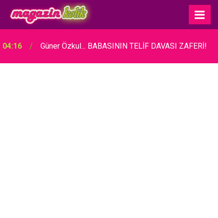
04:16
Güner Özkul... BABASININ TELİF DAVASI ZAFERİ!