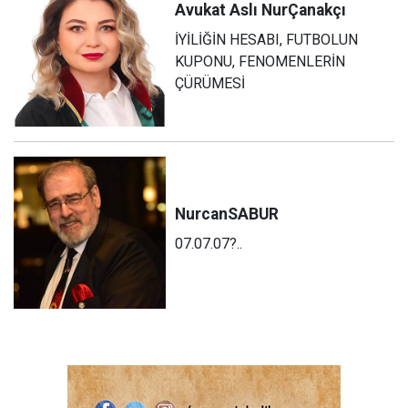
Avukat Aslı Nur
Çanakçı
İYİLİĞİN HESABI, FUTBOLUN
KUPONU, FENOMENLERİN
ÇÜRÜMESİ
Nurcan
SABUR
07.07.07?..