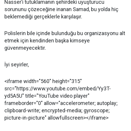
Nasser’i tutuklamanın şehirdeki uyuşturucu
sorununu çözeceğine inanan Samad, bu yolda hiç
beklemediği gerçeklerle karşılaşır.
Polislerin bile içinde bulunduğu bu organizasyonu alt
etmek için kendinden başka kimseye
güvenmeyecektir.
İyi seyirler,
<iframe width="560" height="315"
src="https://www.youtube.com/embed/Yy3T-
yd5A5U" title="YouTube video player"
frameborder="0" allow="accelerometer; autoplay;
clipboard-write; encrypted-media; gyroscope;
picture-in-picture" allowfullscreen></iframe>