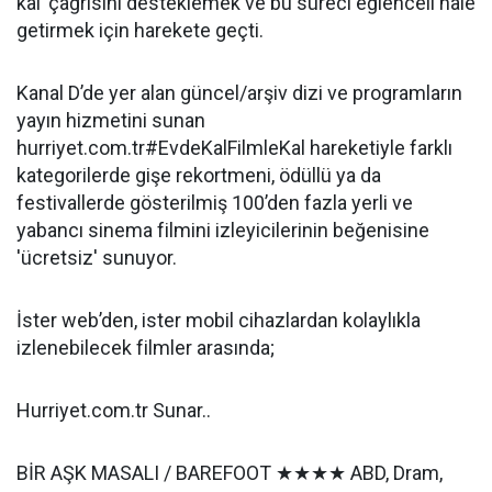
kal’ çağrısını desteklemek ve bu süreci eğlenceli hale
getirmek için harekete geçti.
Kanal D’de yer alan güncel/arşiv dizi ve programların
yayın hizmetini sunan
hurriyet.com.tr#EvdeKalFilmleKal hareketiyle farklı
kategorilerde gişe rekortmeni, ödüllü ya da
festivallerde gösterilmiş 100’den fazla yerli ve
yabancı sinema filmini izleyicilerinin beğenisine
'ücretsiz' sunuyor.
İster web’den, ister mobil cihazlardan kolaylıkla
izlenebilecek filmler arasında;
Hurriyet.com.tr Sunar..
BİR AŞK MASALI / BAREFOOT ★★★★ ABD, Dram,