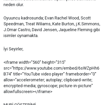
neden olur.
Oyuuncu kadrosunda; Evan Rachel Wood, Scott
Speedman, Treat Wiliams, Kate Burton, j.K.Simmons,
J.Omar Castro, David Jensen, Jaqueline Fleming gibi
isimler oynamakta.
İyi Seyirler,
<iframe width="560" height="315"
src="https://www.youtube.com/embed/6sWZpHh6
B74" title="YouTube video player" frameborder="0"
allow="accelerometer; autoplay; clipboard-write;
encrypted-media; gyroscope; picture-in-picture"
allowfullscreen></iframe>
MUBİ GÖSTERİMİ