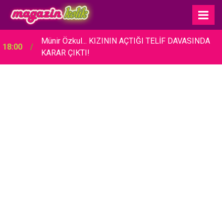
Münir Özkul... KIZININ AÇTIĞI TELİF DAVASINDA
18:00
KARAR ÇIKTI!