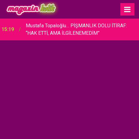
Mustafa Topaloğlu… PİŞMANLIK DOLU İTİRAF:
15:19
“HAK ETTİ, AMA İLGİLENEMEDİM”