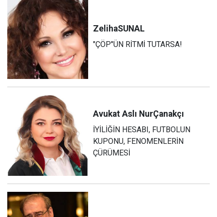
Zeliha
SUNAL
"ÇÖP"ÜN RİTMİ TUTARSA!
Avukat Aslı Nur
Çanakçı
İYİLİĞİN HESABI, FUTBOLUN
KUPONU, FENOMENLERİN
ÇÜRÜMESİ