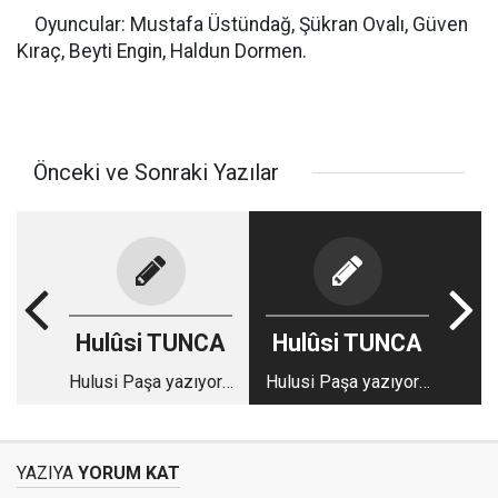
Oyuncular: Mustafa Üstündağ, Şükran Ovalı, Güven
Kıraç, Beyti Engin, Haldun Dormen.
Önceki ve Sonraki Yazılar
Hulûsi TUNCA
Hulûsi TUNCA
Hulusi Paşa yazıyor…
Hulusi Paşa yazıyor…
KAYAHAN
İĞFAL EDİLEN
ŞARKILARI MI?..
TÜRKAN SULTAN;
OHHOOOO!...
BİR ATLADI..
YAZIYA
YORUM KAT
HOOOP;