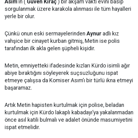
Asım
'ın (
Güven Kıraç
) bir akşam vakti evini basıp
sorgulanmak üzere karakola alınması ile tüm hayalleri
yerle bir olur.
Çünkü onun eski sermayelerinden
Aynur
adlı kız
vahşice bir cinayet kurban gitmiş, Metin ise polis
tarafından ilk akla gelen şüpheli kişidir.
Metin, emniyetteki ifadesinde kızları Kürdo isimli ağır
abiye bıraktığını söyleyerek suçsuzluğunu ispat
etmeye çalışsa da Komiser Asım’ı bir türlü ikna etmeyi
başaramaz.
Artık Metin hapisten kurtulmak için polise, beladan
kurtulmak için Kürdo lakaplı kabadayı’ya yakalanmadan
önce asıl katili bulmalı ve adalet önünde masumiyetini
ispat etmelidir.