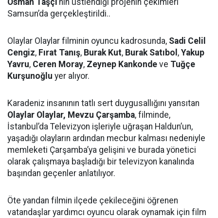
Osman Taşçı
’nın üstlendiği projenin çekimleri
Samsun’da gerçekleştirildi..
Olaylar Olaylar filminin oyuncu kadrosunda,
Sadi Celil
Cengiz
,
Fırat Tanış
,
Burak Kut
,
Burak Satıbol
,
Yakup
Yavru
,
Ceren Moray
,
Zeynep Kankonde
ve
Tuğçe
Kurşunoğlu
yer alıyor.
Karadeniz insanının tatlı sert duygusallığını yansıtan
Olaylar Olaylar, Mevzu Çarşamba
, filminde,
İstanbul’da Televizyon işleriyle uğraşan Haldun’un,
yaşadığı olayların ardından mecbur kalması nedeniyle
memleketi Çarşamba’ya gelişini ve burada yönetici
olarak çalışmaya başladığı bir televizyon kanalında
başından geçenler anlatılıyor.
Öte yandan filmin ilçede çekileceğini öğrenen
vatandaşlar yardımcı oyuncu olarak oynamak için film