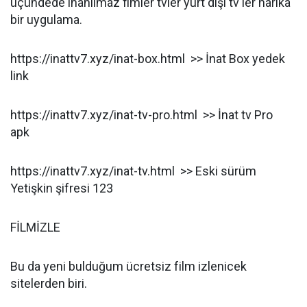
üçündede inanılmaz flmler tvler yurt dışı tv ler harika
bir uygulama.
https://inattv7.xyz/inat-box.html >> İnat Box yedek
link
https://inattv7.xyz/inat-tv-pro.html >> İnat tv Pro
apk
https://inattv7.xyz/inat-tv.html >> Eski sürüm
Yetişkin şifresi 123
FİLMİZLE
Bu da yeni bulduğum ücretsiz film izlenicek
sitelerden biri.