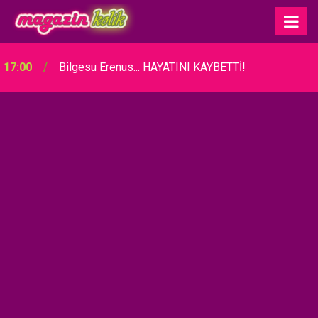
17:00
Bilgesu Erenus... HAYATINI KAYBETTİ!