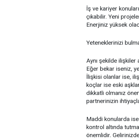
İş ve kariyer konular
çıkabilir. Yeni projele
Enerjiniz yüksek ola
Yeteneklerinizi bulma
Aynı şekilde ilişkiler
Eğer bekar iseniz, yen
İlişkisi olanlar ise, 
koçlar ise eski aşkla
dikkatli olmanız önem
partnerinizin ihtiyaç
Maddi konularda ise 
kontrol altında tutm
önemlidir. Gelirinizd