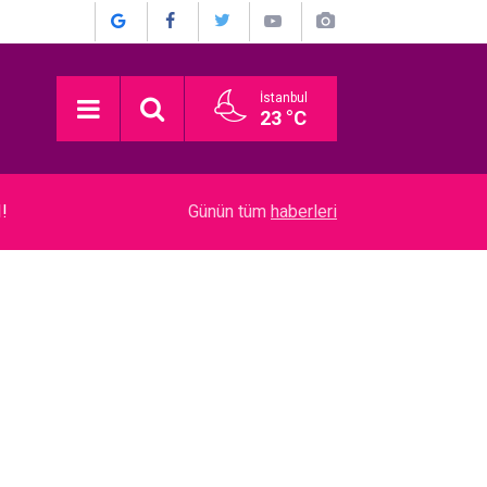
İstanbul
23 °C
03:16
Devrim Özkan... ACI GÜNÜ! HABERİ BASIN TO
Günün tüm
haberleri