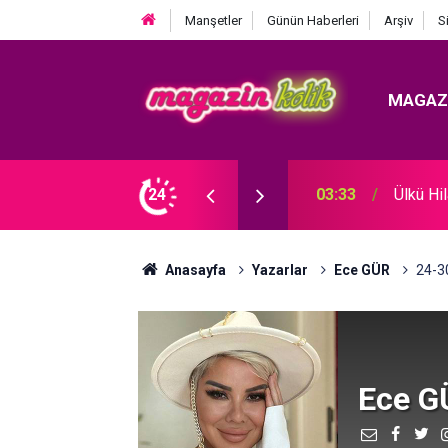
Manşetler
Günün Haberleri
Arşiv
S
MAGAZ
 KRİZ BÜYÜYOR! BABAYA ZİNA SUÇLAMASI!
24
03:26
Acun Il
Anasayfa
Yazarlar
Ece GÜR
24-3
Ece G