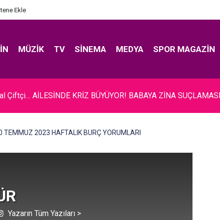
itene Ekle
IN
MÜZIK
TV
SINEMA
MEDYA
SPOR MAGAZIN
ıcalı... BAKAN ERSOY'A TANITIM ZİYARETİ!
0 TEMMUZ 2023 HAFTALIK BURÇ YORUMLARI
ÜR
Yazarın Tüm Yazıları >