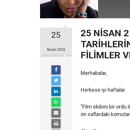
25 NİSAN 2
25
TARİHLERİ
Nisan 2025
FİLİMLER V
Merhabalar,
Herkese iyi haftalar.
"Film ekibini bir ordu
ön saflardaki komutan