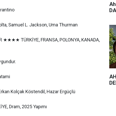
Ah
rantino
DA
olta, Samuel L. Jackson, Uma Thurman
 ★★★★ TÜRKİYE, FRANSA, POLONYA, KANADA,
uygundur.
AH
atami
DE
Erkan Kolçak Köstendil, Hazar Ergüçlü
E, Dram, 2025 Yapımı