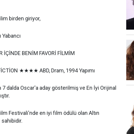
ona 13 filim birden giriyor,
u Yabancı
R İÇİNDE BENİM FAVORİ FİLMİM
İCTİON ★★★★ ABD, Dram, 1994 Yapımı
7 dalda Oscar'a aday gösterilmiş ve En İyi Orijinal
ştır.
m Festivali'nde en iyi film ödülü olan Altın
sahibidir.