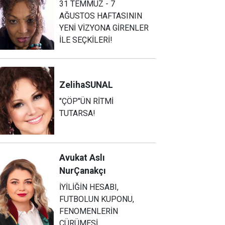
31 TEMMUZ - 7
AĞUSTOS HAFTASININ
YENİ VİZYONA GİRENLER
İLE SEÇKİLERİ!
Zeliha
SUNAL
"ÇÖP"ÜN RİTMİ
TUTARSA!
Avukat Aslı
Nur
Çanakçı
İYİLİĞİN HESABI,
FUTBOLUN KUPONU,
FENOMENLERİN
ÇÜRÜMESİ