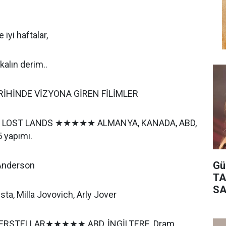
 iyi haftalar,
kalın derim..
RİHİNDE VİZYONA GİREN FİLİMLER
E LOST LANDS ★★★★★ ALMANYA, KANADA, ABD,
 yapımı.
Gü
Anderson
TA
SA
ta, Milla Jovovich, Arly Jover
TERSTELLAR★★★★★ ABD, İNGİLTERE, Dram,