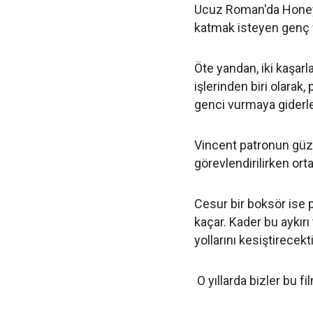
Ucuz Roman'da Honey 
katmak isteyen genç v
Öte yandan, iki kaşar
işlerinden biri olarak
genci vurmaya giderle
Vincent patronun güze
görevlendirilirken or
Cesur bir boksör ise 
kaçar. Kader bu aykırı
yollarını kesiştirecekti
O yıllarda bizler bu f