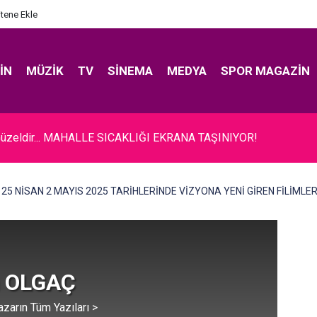
itene Ekle
IN
MÜZIK
TV
SINEMA
MEDYA
SPOR MAGAZIN
er... YOĞUM BAKIMDA; SÖZLERİ YÜREK DAĞLADI!
25 NİSAN 2 MAYIS 2025 TARİHLERİNDE VİZYONA YENİ GİREN FİLİMLER
 OLGAÇ
azarın Tüm Yazıları >