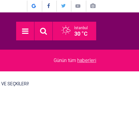
İstanbul
30 °C
Ülkü Hilal Çiftçi... BABASINDAN SUÇ DUYURU
10:00
Günün tüm
haberleri
AŞK YAŞADI İDDİASI!
 VE SEÇKİLERİ!