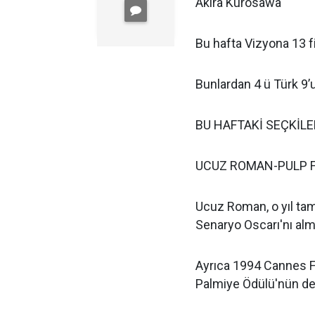
Akira Kurosawa
Bu hafta Vizy
Bunlardan 4 ü Türk 9’
BU HAFTAKİ SEÇKİLE
UCUZ ROMAN-PULP F
Ucuz Roman, o yıl tam 
Senaryo Oscarı'nı almı
Ayrıca 1994 Cannes Fil
Palmiye Ödülü'nün de 