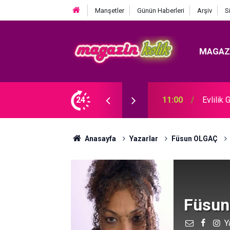
Manşetler
Günün Haberleri
Arşiv
S
MAGAZ
ICAKLIĞI EKRANA TAŞINIYOR!
24
10:30
Cansev
Anasayfa
Yazarlar
Füsun OLGAÇ
Füsun
Y