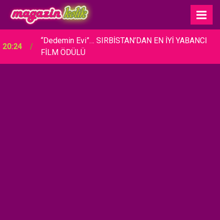
“Dedemin Evi”… SIRBİSTAN’DAN EN İYİ YABANCI
20:24
FİLM ÖDÜLÜ