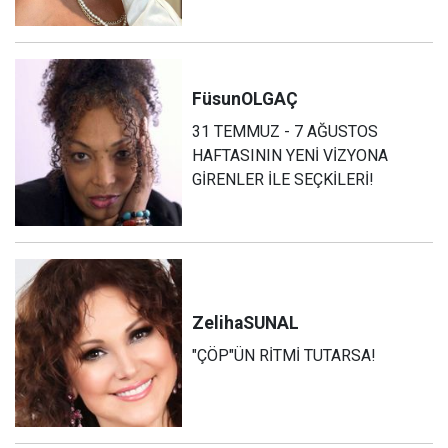
Füsun
OLGAÇ
31 TEMMUZ - 7 AĞUSTOS
HAFTASININ YENİ VİZYONA
GİRENLER İLE SEÇKİLERİ!
Zeliha
SUNAL
"ÇÖP"ÜN RİTMİ TUTARSA!