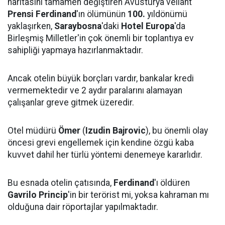
haritasını tamamen değiştiren Avusturya veliaht
Prensi Ferdinand
'ın ölümünün
100.
yıldönümü
yaklaşırken,
Saraybosna
'daki
Hotel Europa
'da
Birleşmiş Milletler'in çok önemli bir toplantıya ev
sahipliği yapmaya hazırlanmaktadır.
Ancak otelin büyük borçları vardır, bankalar kredi
vermemektedir ve 2 aydır paralarını alamayan
çalışanlar greve gitmek üzeredir.
Otel müdürü
Ömer
(
Izudin Bajrovic
), bu önemli olay
öncesi grevi engellemek için kendine özgü kaba
kuvvet dahil her türlü yöntemi denemeye kararlıdır.
Bu esnada otelin çatısında,
Ferdinand
'ı öldüren
Gavrilo Princip
'in bir terörist mi, yoksa kahraman mı
olduğuna dair röportajlar yapılmaktadır.