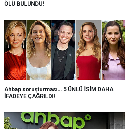
ÖLÜ BULUNDU!
Ahbap soruşturması... 5 ÜNLÜ İSİM DAHA
İFADEYE ÇAĞRILDI!