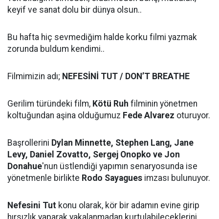
keyif ve sanat dolu bir dünya olsun..
Bu hafta hiç sevmediğim halde korku filmi yazmak
zorunda buldum kendimi..
Filmimizin adı;
NEFESİNİ TUT / DON’T BREATHE
Gerilim türündeki film,
Kötü Ruh
filminin yönetmen
koltuğundan aşina olduğumuz
Fede Alvarez
oturuyor.
Başrollerini
Dylan Minnette, Stephen Lang, Jane
Levy, Daniel Zovatto, Sergej Onopko ve Jon
Donahue
'nun üstlendiği yapımın senaryosunda ise
yönetmenle birlikte
Rodo Sayagues
imzası bulunuyor.
Nefesini Tut
konu olarak, kör bir adamın evine girip
hırsızlık yaparak yakalanmadan kurtulabileceklerini