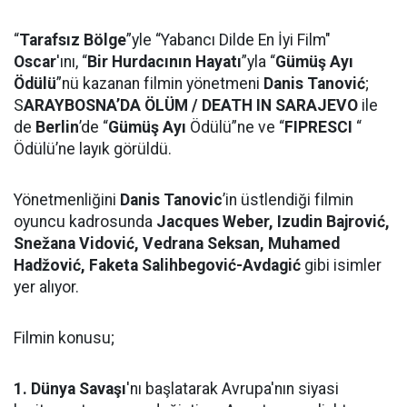
“
Tarafsız Bölge
”yle “Yabancı Dilde En İyi Film"
Oscar
'ını, “
Bir Hurdacının Hayatı
”yla “
Gümüş Ayı
Ödülü
”nü kazanan filmin yönetmeni
Danis Tanović
;
S
ARAYBOSNA’DA ÖLÜM / DEATH IN SARAJEVO
ile
de
Berlin
’de “
Gümüş Ayı
Ödülü”ne ve “
FIPRESCI
“
Ödülü’ne layık görüldü.
Yönetmenliğini
Danis Tanovic
’in üstlendiği filmin
oyuncu kadrosunda
Jacques Weber, Izudin Bajrović,
Snežana Vidović, Vedrana Seksan, Muhamed
Hadžović, Faketa Salihbegović-Avdagić
gibi isimler
yer alıyor.
Filmin konusu;
1. Dünya Savaşı
'nı başlatarak Avrupa'nın siyasi