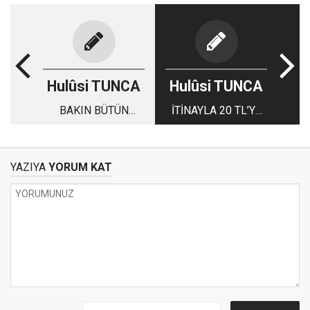
Hulûsi TUNCA
Hulûsi TUNCA
BAKIN BÜTÜN
İTİNAYLA 20 TL’YE
TÜRKİYE ÖNCEKİ
KOCA AYAĞI
GÜN NEYİ
YIKANIR!
KONUŞMUŞ?
YAZIYA
YORUM KAT