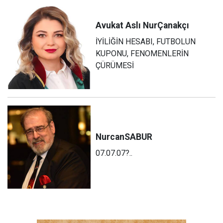
Avukat Aslı Nur
Çanakçı
İYİLİĞİN HESABI, FUTBOLUN
KUPONU, FENOMENLERİN
ÇÜRÜMESİ
Nurcan
SABUR
07.07.07?..