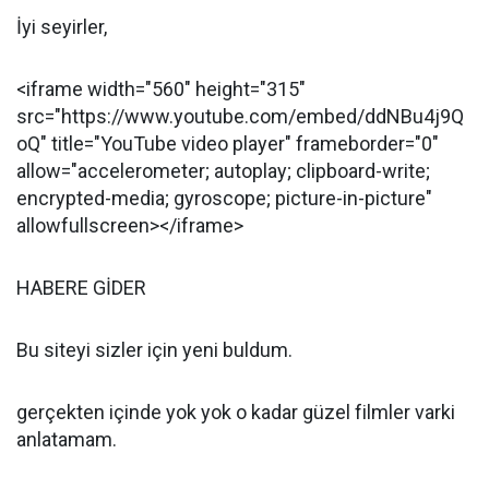
İyi seyirler,
<iframe width="560" height="315"
src="https://www.youtube.com/embed/ddNBu4j9Q
oQ" title="YouTube video player" frameborder="0"
allow="accelerometer; autoplay; clipboard-write;
encrypted-media; gyroscope; picture-in-picture"
allowfullscreen></iframe>
HABERE GİDER
Bu siteyi sizler için yeni buldum.
gerçekten içinde yok yok o kadar güzel filmler varki
anlatamam.