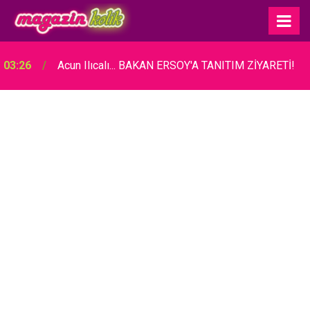
03:26
Acun Ilıcalı... BAKAN ERSOY'A TANITIM ZİYARETİ!