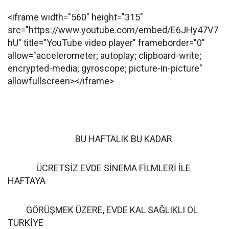
<iframe width="560" height="315"
src="https://www.youtube.com/embed/E6JHy47V7
hU" title="YouTube video player" frameborder="0"
allow="accelerometer; autoplay; clipboard-write;
encrypted-media; gyroscope; picture-in-picture"
allowfullscreen></iframe>
BU HAFTALIK BU KADAR
ÜCRETSİZ EVDE SİNEMA FİLMLERİ İLE
HAFTAYA
GÖRÜŞMEK ÜZERE, EVDE KAL SAĞLIKLI OL
TÜRKİYE