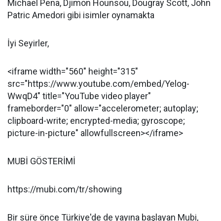
Michael Pena, Djimon Hounsou, Dougray Scott, John
Patric Amedori gibi isimler oynamakta
İyi Seyirler,
<iframe width="560" height="315"
src="https://www.youtube.com/embed/Yelog-
WwqD4" title="YouTube video player"
frameborder="0" allow="accelerometer; autoplay;
clipboard-write; encrypted-media; gyroscope;
picture-in-picture" allowfullscreen></iframe>
MUBİ GÖSTERİMİ
https://mubi.com/tr/showing
Bir süre önce Türkiye'de de yayına başlayan Mubi,