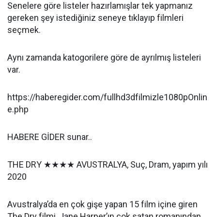
Senelere göre listeler hazırlamışlar tek yapmanız
gereken şey istediğiniz seneye tıklayıp filmleri
seçmek.
Aynı zamanda katogorilere göre de ayrılmış listeleri
var.
https://haberegider.com/fullhd3dfilmizle1080pOnlin
e.php
HABERE GİDER sunar..
THE DRY ★★★★ AVUSTRALYA, Suç, Dram, yapım yılı
2020
Avustralya’da en çok gişe yapan 15 film içine giren
The Dry filmi, Jane Harper’ın çok satan romanından