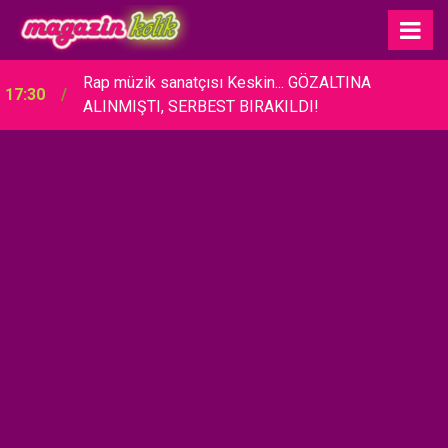
Rap müzik sanatçısı Keskin... GÖZALTINA
17:30
ALINMIŞTI, SERBEST BIRAKILDI!