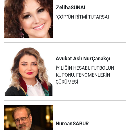
Zeliha
SUNAL
"ÇÖP"ÜN RİTMİ TUTARSA!
Avukat Aslı Nur
Çanakçı
İYİLİĞİN HESABI, FUTBOLUN
KUPONU, FENOMENLERİN
ÇÜRÜMESİ
Nurcan
SABUR