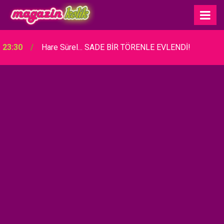
23:30
Hare Sürel... SADE BİR TÖRENLE EVLENDİ!