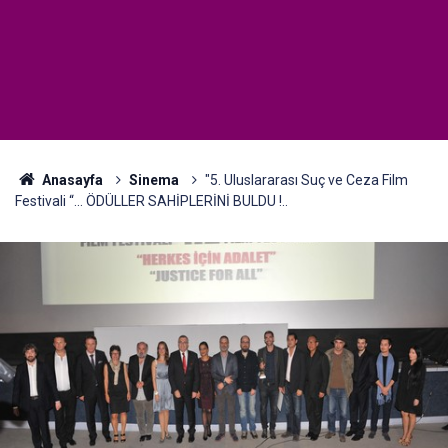
Anasayfa
Sinema
"5. Uluslararası Suç ve Ceza Film
Festivali “... ÖDÜLLER SAHİPLERİNİ BULDU !..