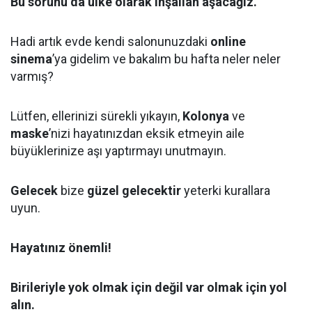
Bu sorunu da ülke olarak inşallah aşacağız.
Hadi artık evde kendi salonunuzdaki
online
sinema
’ya gidelim ve bakalım bu hafta neler neler
varmış?
Lütfen, ellerinizi sürekli yıkayın,
Kolonya
ve
maske
’nizi hayatınızdan eksik etmeyin aile
büyüklerinize aşı yaptırmayı unutmayın.
Gelecek
bize
güzel gelecektir
yeterki kurallara
uyun.
Hayatınız önemli!
Birileriyle yok olmak için değil var olmak için yol
alın.