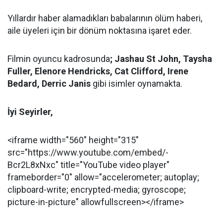
Yıllardır haber alamadıkları babalarının ölüm haberi,
aile üyeleri için bir dönüm noktasına işaret eder.
Filmin oyuncu kadrosunda
; Jashau St John, Taysha
Fuller, Elenore Hendricks, Cat Clifford, Irene
Bedard, Derric Janis
gibi isimler oynamakta.
İyi Seyirler,
<iframe width="560" height="315"
src="https://www.youtube.com/embed/-
Bcr2L8xNxc" title="YouTube video player"
frameborder="0" allow="accelerometer; autoplay;
clipboard-write; encrypted-media; gyroscope;
picture-in-picture" allowfullscreen></iframe>