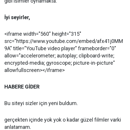
gibi isimler oynamakta.
İyi seyirler,
<iframe width="560" height="315"
src="https://www.youtube.com/embed/afx41j0MM
9A" title="YouTube video player" frameborder="0"
allow="accelerometer; autoplay; clipboard-write;
encrypted-media; gyroscope; picture-in-picture"
allowfullscreen></iframe>
HABERE GİDER
Bu siteyi sizler için yeni buldum.
gerçekten içinde yok yok o kadar güzel filmler varki
anlatamam.