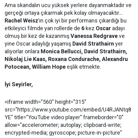
Ama skandalın ucu yüksek yerlere dayanmaktadır ve
gerçeği ortaya çıkarmak pek kolay olmayacaktır…
Rachel Weisz
’ın çok iyi bir performans çıkardığı bu
etkileyici filmde yan rollerde de
6
kez
Oscar
adayı
olmuş bir kez de kazanmış
Vanessa Redgrave
ve
yine Oscar adaylığı yaşamış
David Strathairn
yer
alıyorlar onlara
Monica Bellucci, David Strathairn,
Nikolaj Lie Kaas, Roxana Condurache, Alexandru
Potocean, William Hope
eşlik etmekte.
İyi Seyirler,
<iframe width="560" height="315"
src="https://www.youtube.com/embed/U4RJANtq8
YE" title="YouTube video player" frameborder="0"
allow="accelerometer; autoplay; clipboard-write;
encrypted-media; gyroscope; picture-in-picture"