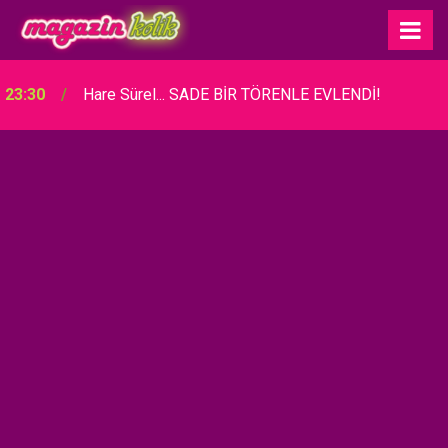
23:30
Hare Sürel... SADE BİR TÖRENLE EVLENDİ!