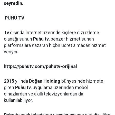
seyredin.
PUHU TV
Tv
dışında İnternet üzerinde kişilere dizi izleme
olanağı sunun
Puhu tv
, benzer hizmet sunan
platformalara nazaran hiçbir ücret almadan hizmet
veriyor.
https://puhutv.com/puhutv-orijinal
2015
yılında
Doğan Holding
bünyesinde hizmete
giren
Puhu tv
, uygulama üzerinden moböl
cihazlardan ve akıllı televizyonlardan da
kullanılabiliyor.
Puhu tv
canlı televizyon yayınlarının yarı sıra dizi, film,