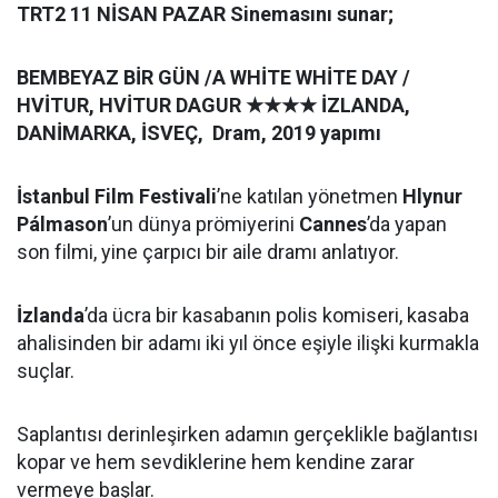
TRT2 11 NİSAN PAZAR Sinemasını sunar;
BEMBEYAZ B
İR GÜN
/A WH
İTE WHİTE DAY /
HVİTUR, HVİTUR DAGUR
★★★★
İZLANDA
,
DAN
İMARKA, İSVEÇ, Dram, 2019 yapımı
İstanbul Film Festivali
’ne katılan yönetmen
Hlynur
Pálmason
’un dünya prömiyerini
Cannes
’da yapan
son filmi, yine çarpıcı bir aile dramı anlatıyor.
İzlanda
’da ücra bir kasabanın polis komiseri, kasaba
ahalisinden bir adamı iki yıl önce eşiyle ilişki kurmakla
suçlar.
Saplantısı derinleşirken adamın gerçeklikle bağlantısı
kopar ve hem sevdiklerine hem kendine zarar
vermeye başlar.