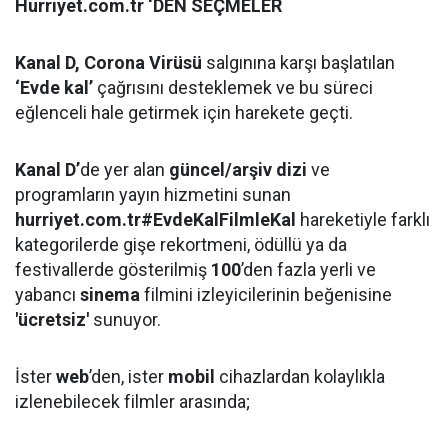
Hurriyet.com.tr ‘DEN SEÇMELER
Kanal D, Corona Virüsü
salgınına karşı başlatılan
‘Evde kal’
çağrısını desteklemek ve bu süreci
eğlenceli hale getirmek için harekete geçti.
Kanal D’
de yer alan
güncel/arşiv dizi
ve
programların yayın hizmetini sunan
hurriyet.com.tr#EvdeKalFilmleKal
hareketiyle farklı
kategorilerde gişe rekortmeni, ödüllü ya da
festivallerde gösterilmiş
100
’den fazla yerli ve
yabancı
sinema
filmini izleyicilerinin beğenisine
'ücretsiz'
sunuyor.
İster
web
’den, ister
mobil
cihazlardan kolaylıkla
izlenebilecek filmler arasında;