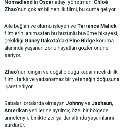
Nomadland
’
in
Oscar
adayı yönetmeni
Chloé
Zhao
’nun çok az bilinen ilk filmi, bu cuma geliyor.
Aile bağları ve ölümü işleyen ve
Terrence Malick
filmlerini anımsatan bu hüzünlü büyüme hikayesi,
çekildiği
Güney Dakota
’daki
Pine Ridge
koruma
alanında yaşanan zorlu hayatları gözler önüne
seriyor.
Zhao
’nun dingin ve doğal olduğu kadar incelikli ilk
filmi, farklı ve yadsınamaz bir yeteneğin doğuşuna
işaret ediyor.
Babaları ortalarda olmayan
Johnny
ve
Jashaun
,
Amerikan
yerlilerine ayrılmış özel bir bölgede
anneleriyle birlikte zor şartlar altında yaşamlarını
sürdürür.