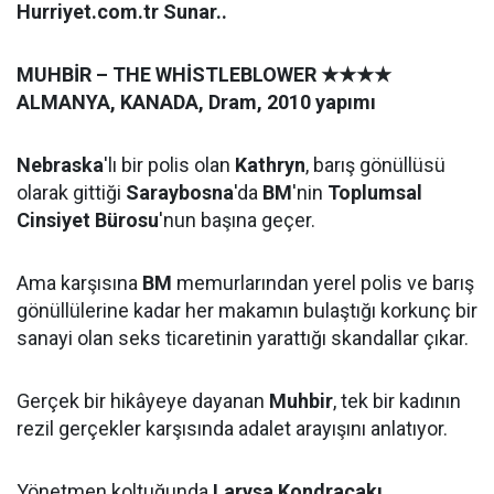
Hurriyet.com.tr Sunar..
MUHBİR – THE WHİSTLEBLOWER
★★★★
ALMANYA, KANADA, Dram, 2010 yapımı
Nebraska
'lı bir polis olan
Kathryn
, barış gönüllüsü
olarak gittiği
Saraybosna
'da
BM
'nin
Toplumsal
Cinsiyet Bürosu
'nun başına geçer.
Ama karşısına
BM
memurlarından yerel polis ve barış
gönüllülerine kadar her makamın bulaştığı korkunç bir
sanayi olan seks ticaretinin yarattığı skandallar çıkar.
Gerçek bir hikâyeye dayanan
Muhbir
, tek bir kadının
rezil gerçekler karşısında adalet arayışını anlatıyor.
Yönetmen koltuğunda
Larysa Kondracakı