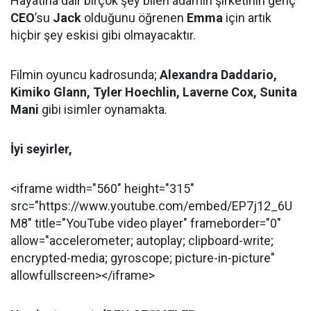
Hayatına dair birçok şey bilen adamın şirketinin genç
CEO
’su
Jack
olduğunu öğrenen
Emma
için artık
hiçbir şey eskisi gibi olmayacaktır.
Filmin oyuncu kadrosunda;
Alexandra Daddario,
Kimiko Glann, Tyler Hoechlin, Laverne Cox, Sunita
Mani
gibi isimler oynamakta.
İyi seyirler,
<iframe width="560" height="315"
src="https://www.youtube.com/embed/EP7j12_6U
M8" title="YouTube video player" frameborder="0"
allow="accelerometer; autoplay; clipboard-write;
encrypted-media; gyroscope; picture-in-picture"
allowfullscreen></iframe>