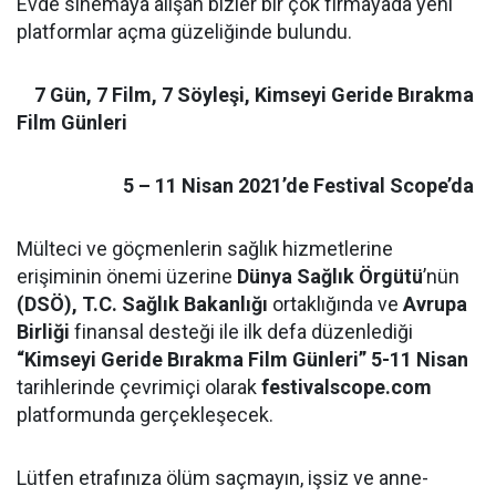
Evde sinemaya alışan bizler bir çok firmayada yeni
platformlar açma güzeliğinde bulundu.
7 Gün, 7 Film, 7 Söyleşi
,
Kimseyi Geride Bırakma
Film Günleri
5 – 11 Nisan 2021’de Festival Scope’da
Mülteci ve göçmenlerin sağlık hizmetlerine
erişiminin önemi üzerine
Dünya Sağlık
Örgütü
’nün
(DSÖ),
T.C. Sağlık Bakanlığı
ortaklığında ve
Avrupa
Birliği
finansal desteği ile ilk defa düzenlediği
“Kimseyi Geride Bırakma Film Günleri” 5-11 Nisan
tarihlerinde çevrimiçi olarak
festivalscope.com
platformunda gerçekleşecek.
Lütfen etrafınıza ölüm saçmayın, işsiz ve anne-