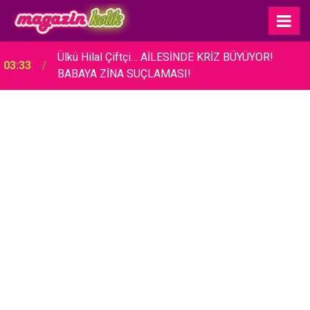
Ülkü Hilal Çiftçi… AİLESİNDE KRİZ BÜYÜYOR!
03:33
BABAYA ZİNA SUÇLAMASI!