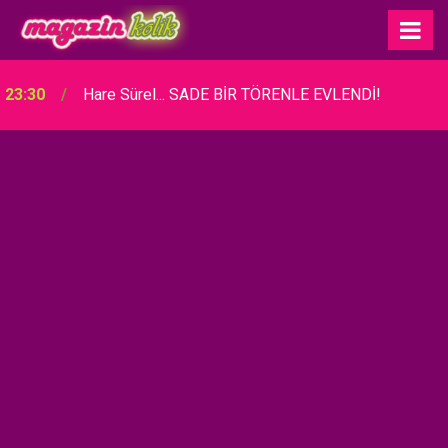
23:30
Hare Sürel... SADE BİR TÖRENLE EVLENDİ!