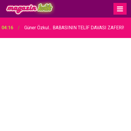
04:16
Güner Özkul... BABASININ TELİF DAVASI ZAFERİ!