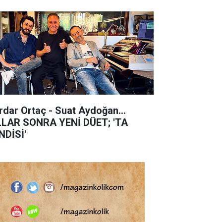
rdar Ortaç - Suat Aydoğan...
LLAR SONRA YENİ DÜET; 'TA
NDİSİ'