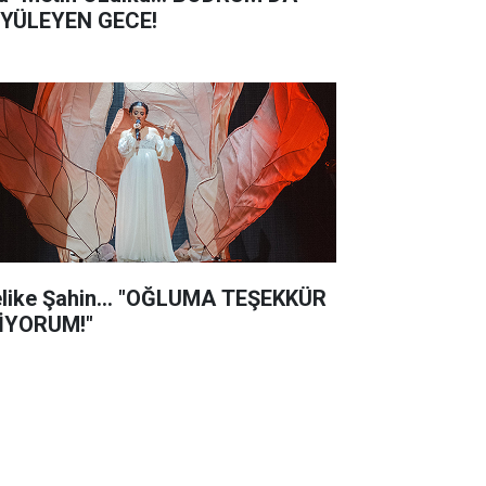
YÜLEYEN GECE!
like Şahin... "OĞLUMA TEŞEKKÜR
İYORUM!"