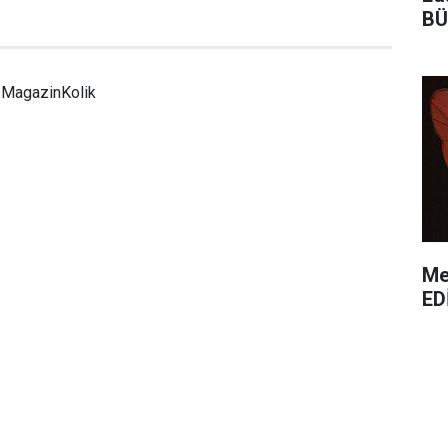
BÜ
MagazinKolik
Me
ED