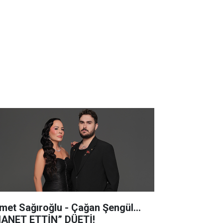
met Sağıroğlu - Çağan Şengül...
HANET ETTİN” DÜETİ!