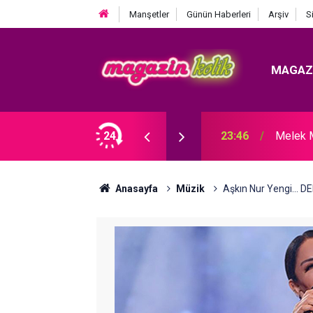
Manşetler
Günün Haberleri
Arşiv
S
MAGAZ
DI! TAZMİNATI FAİZİYLE BİRLİKTE ALACAK.
24
23:46
Melek 
Anasayfa
Müzik
Aşkın Nur Yengi... D