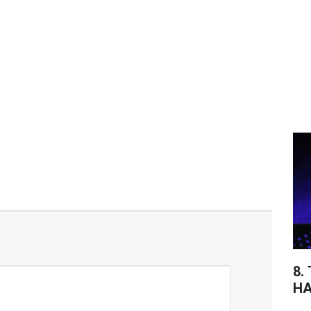
8.
HA