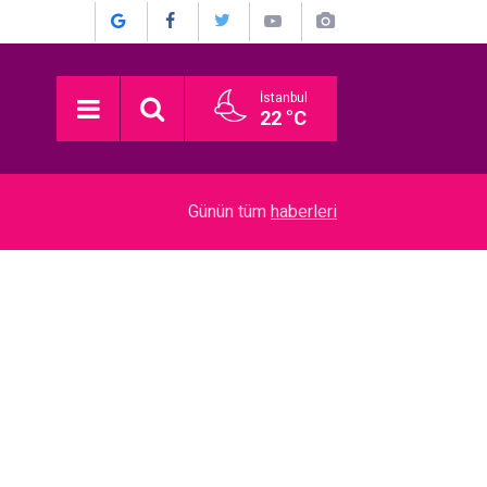
İstanbul
22 °C
20:24
“Dedemin Evi”… SIRBİSTAN’DAN EN İYİ YABAN
Günün tüm
haberleri