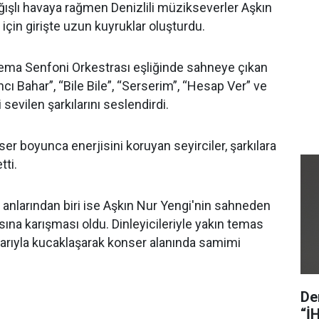
ışlı havaya rağmen Denizlili müzikseverler Aşkın
için girişte uzun kuyruklar oluşturdu.
ma Senfoni Orkestrası eşliğinde sahneye çıkan
ncı Bahar”, “Bile Bile”, “Serserim”, “Hesap Ver” ve
sevilen şarkılarını seslendirdi.
 boyunca enerjisini koruyan seyirciler, şarkılara
tti.
anlarından biri ise Aşkın Nur Yengi'nin sahneden
asına karışması oldu. Dinleyicileriyle yakın temas
larıyla kucaklaşarak konser alanında samimi
De
“İ