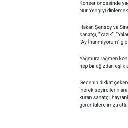
Konser öncesinde yağ
Nur Yengi’yi dinlemek 
Hakan Şensoy ve Sine
sanatçı, “Yazık”, “Yala
“Ay İnanmıyorum” gibi 
Yağmura rağmen konser
hep bir ağızdan eşlik e
Gecenin dikkat çeken 
inerek seyircilerin ar
kuran sanatçı, hayran
görüntülere imza attı.