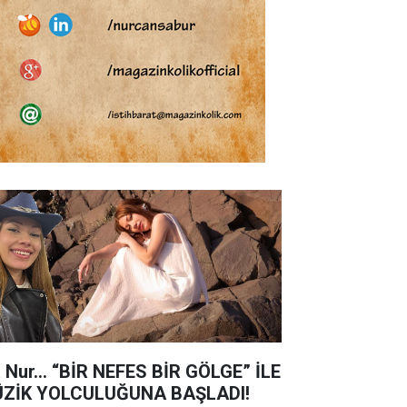
a Nur… “BİR NEFES BİR GÖLGE” İLE
ZİK YOLCULUĞUNA BAŞLADI!