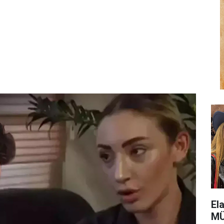
El
MÜ