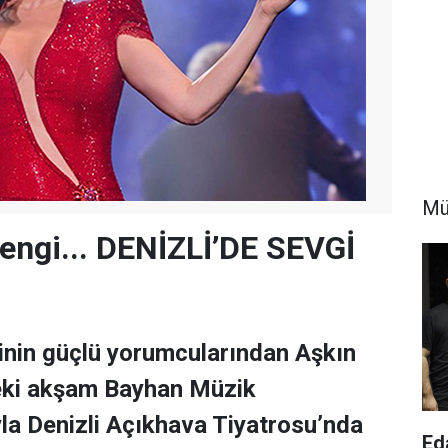
Mü
engi... DENİZLİ’DE SEVGİ
inin güçlü yorumcularından Aşkın
eki akşam Bayhan Müzik
la Denizli Açıkhava Tiyatrosu’nda
Ed