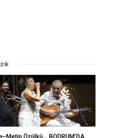
zik
a–Metin Özülkü... BODRUM’DA