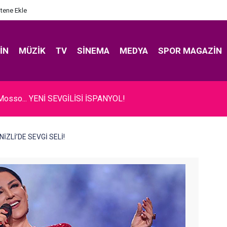
itene Ekle
IN
MÜZIK
TV
SINEMA
MEDYA
SPOR MAGAZIN
Mosso... YENİ SEVGİLİSİ İSPANYOL!
ENİZLİ’DE SEVGİ SELİ!