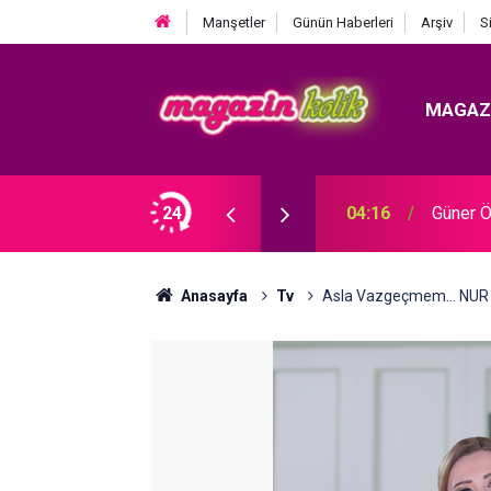
Manşetler
Günün Haberleri
Arşiv
S
MAGAZ
 YOLCULUĞUNA UĞURLADI!
24
04:16
Güner Ö
Anasayfa
Tv
Asla Vazgeçmem... NUR