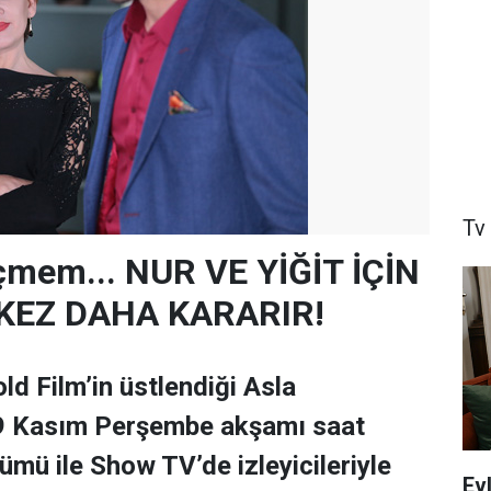
Tv
çmem... NUR VE YİĞİT İÇİN
 KEZ DAHA KARARIR!
ld Film’in üstlendiği Asla
 Kasım Perşembe akşamı saat
ümü ile Show TV’de izleyicileriyle
Ev