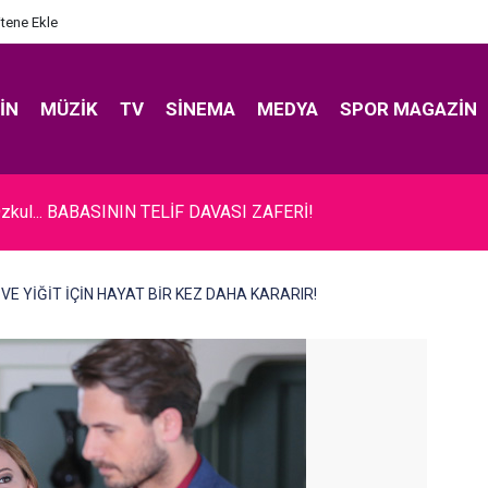
itene Ekle
IN
MÜZIK
TV
SINEMA
MEDYA
SPOR MAGAZIN
zkul... BABASININ TELİF DAVASI ZAFERİ!
 VE YİĞİT İÇİN HAYAT BİR KEZ DAHA KARARIR!