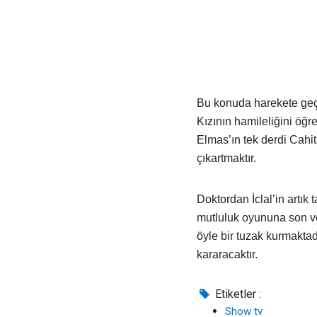
Bu konuda harekete geçe
Kızının hamileliğini öğre
Elmas’ın tek derdi Cahit
çıkartmaktır.
Doktordan İclal’in artık 
mutluluk oyununa son ver
öyle bir tuzak kurmaktadı
kararacaktır.
Etiketler :
Show tv