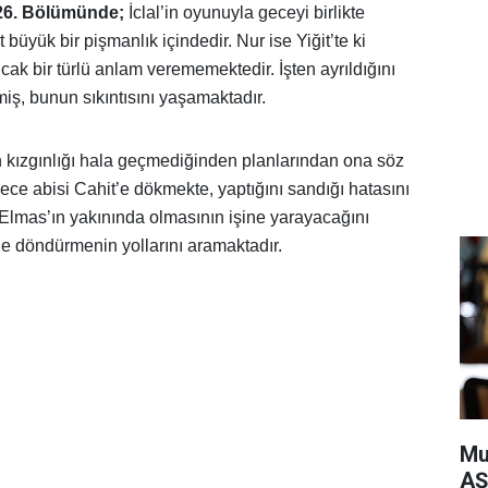
26. Bölümünde;
İclal’in oyunuyla geceyi birlikte
t büyük bir pişmanlık içindedir. Nur ise Yiğit’te ki
ak bir türlü anlam verememektedir. İşten ayrıldığını
miş, bunun sıkıntısını yaşamaktadır.
an kızgınlığı hala geçmediğinden planlarından ona söz
adece abisi Cahit’e dökmekte, yaptığını sandığı hatasını
Elmas’ın yakınında olmasının işine yarayacağını
iğe döndürmenin yollarını aramaktadır.
Mu
AŞ