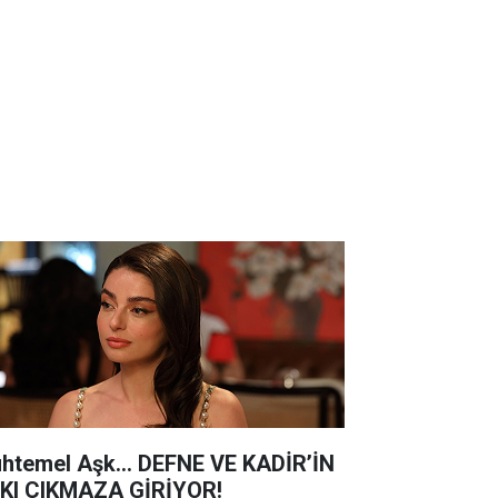
htemel Aşk... DEFNE VE KADİR’İN
KI ÇIKMAZA GİRİYOR!