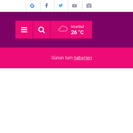
İstanbul
26 °C
04:08
Atiye... KONSER ÖNCESİ FENALAŞINCA HASTA
Günün tüm
haberleri