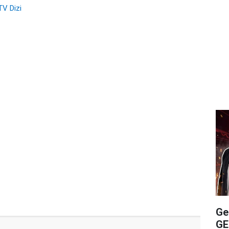
V Dizi
Ge
GE