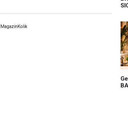
SI
MagazinKolik
Ge
BA