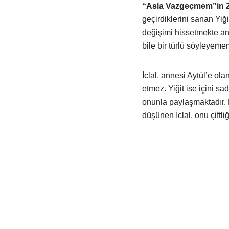
“Asla Vazgeçmem”in 
geçirdiklerini sanan Yiği
değişimi hissetmekte anc
bile bir türlü söyleyeme
İclal, annesi Aytül’e ol
etmez. Yiğit ise içini s
onunla paylaşmaktadır. 
düşünen İclal, onu çiftl