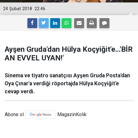
24 Şubat 2018
22:46
Ayşen Gruda'dan Hülya Koçyiğit'e...'BİR
AN EVVEL UYAN!'
Sinema ve tiyatro sanatçısı Ayşen Gruda Posta'dan
Oya Çınar'a verdiği röportajda Hülya Koçyiğit'e
cevap verdi.
Abone ol
MagazinKolik