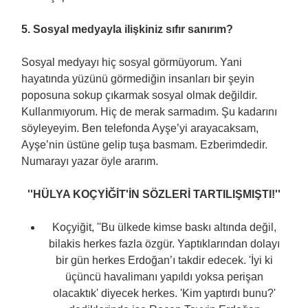
5. Sosyal medyayla ilişkiniz sıfır sanırım?
Sosyal medyayı hiç sosyal görmüyorum. Yani
hayatında yüzünü görmediğin insanları bir şeyin
poposuna sokup çıkarmak sosyal olmak değildir.
Kullanmıyorum. Hiç de merak sarmadım. Şu kadarını
söyleyeyim. Ben telefonda Ayşe’yi arayacaksam,
Ayşe’nin üstüne gelip tuşa basmam. Ezberimdedir.
Numarayı yazar öyle ararım.
''HÜLYA KOÇYİĞİT'İN SÖZLERİ TARTILIŞMIŞTI!''
Koçyiğit, ''Bu ülkede kimse baskı altında değil,
bilakis herkes fazla özgür. Yaptıklarından dolayı
bir gün herkes Erdoğan’ı takdir edecek. 'İyi ki
üçüncü havalimanı yapıldı yoksa perişan
olacaktık' diyecek herkes. 'Kim yaptırdı bunu?'