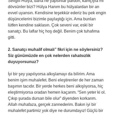
Sevgili Hülya, daha ne yapsınlar pardon, kamçıyla mı
dövsünler bizi? Hülya Hanım bu hülyalardan bir an
evvel uyansın. Kendisine teşekkür ederiz bu pek engin
düşüncelerini bizimle paylaştığı için. Ama bunları
lütfen kendine saklasın. Çok seveni var, eski bir
sanatçı. Bu laflar hiç hoş değil. Benim çok tuhafıma
gitti.
2. Sanatçı muhalif olmalı” fikri için ne söylersiniz?
Siz günümüzde en çok nelerden rahatsızlık
duyuyorsunuz?
İyi bir şey yapılıyorsa alkışlamayı da bilirim. Ama
benim işim muhalefet. Beni eleştirenler de her zaman
başımın tacıdır. Bir yerde herkes beni alkışlıyorsa, hiç
eleştirmiyorsa oradan hemen kaçarım. “Sen yeter ki ol.
Çıkıp şurada dursan bile olur” diyenden korkarım.
Allah muhafaza, gerçek zannederim. Bakın iyi bir
muhalefet partimiz yok diye ne durumdayız! Güçlü bir