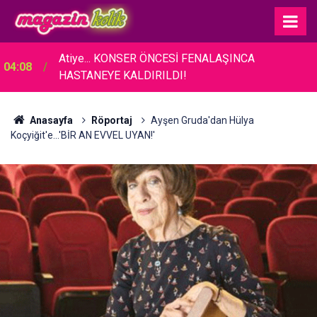
Atiye... KONSER ÖNCESİ FENALAŞINCA
04:08
HASTANEYE KALDIRILDI!
Anasayfa
Röportaj
Ayşen Gruda'dan Hülya
Koçyiğit'e...'BİR AN EVVEL UYAN!'