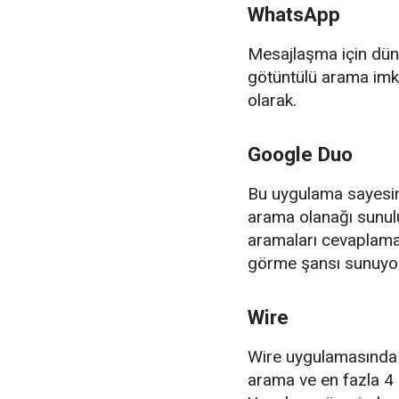
WhatsApp
Mesajlaşma için dü
götüntülü arama imkan
olarak.
Google Duo
Bu uygulama sayesind
arama olanağı sunulu
aramaları cevaplamad
görme şansı sunuyor.
Wire
Wire uygulamasında a
arama ve en fazla 4 