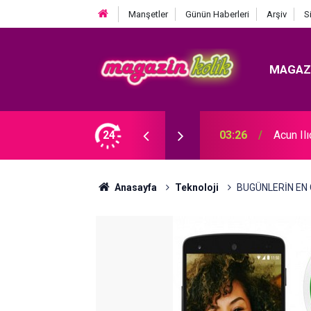
Manşetler
Günün Haberleri
Arşiv
S
MAGAZ
 KRİZ BÜYÜYOR! BABAYA ZİNA SUÇLAMASI!
24
03:26
Acun Il
Anasayfa
Teknoloji
BUGÜNLERİN EN