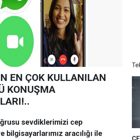
Te
N EN ÇOK KULLANILAN
Ü KONUŞMA
ARI!..
oğrusu sevdiklerimizi cep
e bilgisayarlarımız aracılığı ile
ÇE