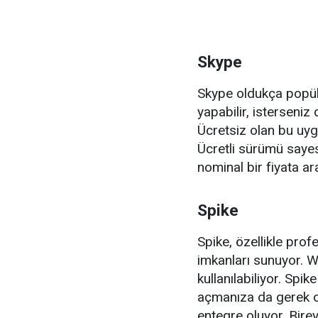
Skype
Skype oldukça popüle
yapabilir, isterseni
Ücretsiz olan bu uy
Ücretli sürümü sayes
nominal bir fiyata ar
Spike
Spike, özellikle prof
imkanları sunuyor. 
kullanılabiliyor. Spi
açmanıza da gerek o
entegre oluyor. Birey