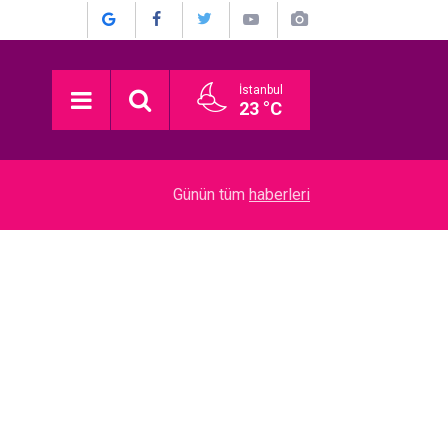
İstanbul
23 °C
03:16
Devrim Özkan... ACI GÜNÜ! HABERİ BASIN TO
Günün tüm
haberleri