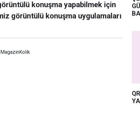
görüntülü konuşma yapabilmek için
GÜ
BA
imiz görüntülü konuşma uygulamaları
MagazinKolik
QR
YA