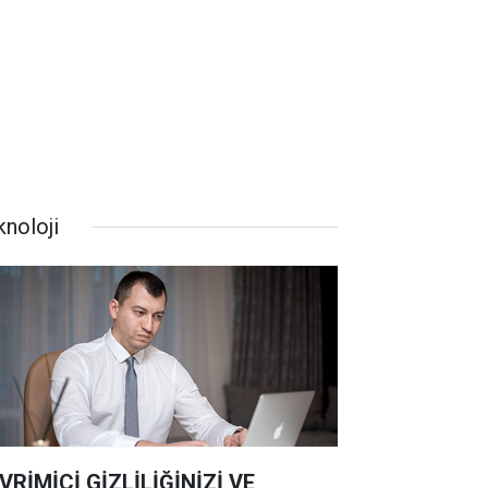
knoloji
VRİMİÇİ GİZLİLİĞİNİZİ VE