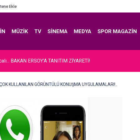
itene Ekle
IN
MÜZIK
TV
SINEMA
MEDYA
SPOR MAGAZIN
ıcalı... BAKAN ERSOY'A TANITIM ZİYARETİ!
 ÇOK KULLANILAN GÖRÜNTÜLÜ KONUŞMA UYGULAMALARI!..