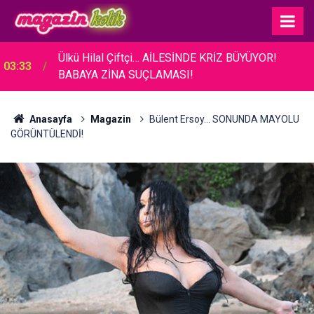
03:26
Acun Ilıcalı... BAKAN ERSOY'A TANITIM ZİYARETİ!
Anasayfa
Magazin
Bülent Ersoy... SONUNDA MAYOLU
GÖRÜNTÜLENDİ!