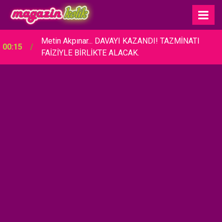
Metin Akpınar... DAVAYI KAZANDI! TAZMİNATI
00:15
FAİZİYLE BİRLİKTE ALACAK.