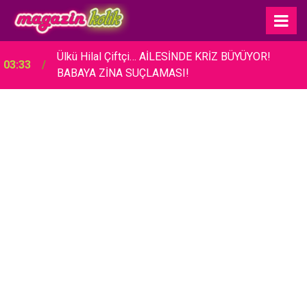
Ülkü Hilal Çiftçi… AİLESİNDE KRİZ BÜYÜYOR!
03:33
BABAYA ZİNA SUÇLAMASI!