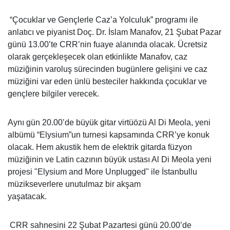
“Çocuklar ve Gençlerle Caz’a Yolculuk” programı ile
anlatıcı ve piyanist Doç. Dr. İslam Manafov, 21 Şubat Pazar
günü 13.00’te CRR’nin fuaye alanında olacak. Ücretsiz
olarak gerçekleşecek olan etkinlikte Manafov, caz
müziğinin varoluş sürecinden bugünlere gelişini ve caz
müziğini var eden ünlü besteciler hakkında çocuklar ve
gençlere bilgiler verecek.
Aynı gün 20.00’de büyük gitar virtüözü Al Di Meola, yeni
albümü “Elysium”un turnesi kapsamında CRR’ye konuk
olacak. Hem akustik hem de elektrik gitarda füzyon
müziğinin ve Latin cazının büyük ustası Al Di Meola yeni
projesi "Elysium and More Unplugged" ile İstanbullu
müzikseverlere unutulmaz bir akşam
yaşatacak.
CRR sahnesini 22 Şubat Pazartesi günü 20.00’de