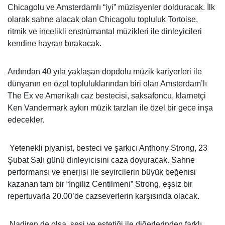
Chicagolu ve Amsterdamlı “iyi” müzisyenler dolduracak. İlk
olarak sahne alacak olan Chicagolu
topluluk Tortoise,
ritmik ve incelikli enstrümantal müzikleri ile dinleyicileri
kendine hayran bırakacak.
Ardından 40 yıla yaklaşan dopdolu müzik kariyerleri ile
dünyanın en özel topluluklarından biri olan Amsterdam’lı
The Ex ve Amerikalı caz bestecisi, saksafoncu, klarnetçi
Ken Vandermark aykırı müzik tarzları ile özel bir gece inşa
edecekler.
Yetenekli piyanist, besteci ve şarkıcı Anthony Strong, 23
Şubat Salı günü dinleyicisini caza doyuracak. Sahne
performansı ve enerjisi ile seyircilerin büyük beğenisi
kazanan tam bir “İngiliz Centilmeni” Strong, eşsiz bir
repertuvarla 20.00’de cazseverlerin karşısında olacak.
Nadiren de olsa, sesi ve estetiği ile diğerlerinden farklı