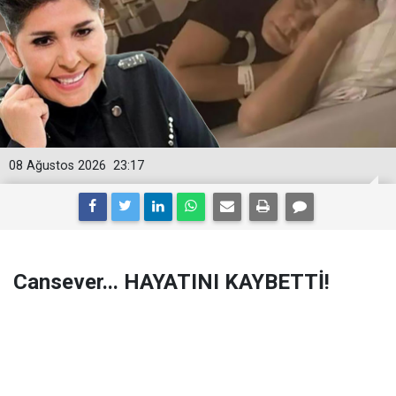
08 Ağustos 2026
23:17
Cansever... HAYATINI KAYBETTİ!
Arabesk müziğin güçlü isimlerinden şarkıcı
Cansever'den acı haber geldi. Bir süredir lösemi ile
mücadele eden usta sanatçı, tedavi gördüğü