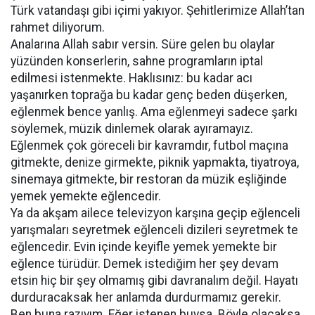
Türk vatandaşı gibi içimi yakıyor. Şehitlerimize Allah’tan
rahmet diliyorum.
Analarına Allah sabır versin. Süre gelen bu olaylar
yüzünden konserlerin, sahne programların iptal
edilmesi istenmekte. Haklısınız: bu kadar acı
yaşanırken toprağa bu kadar genç beden düşerken,
eğlenmek bence yanlış. Ama eğlenmeyi sadece şarkı
söylemek, müzik dinlemek olarak ayıramayız.
Eğlenmek çok göreceli bir kavramdır, futbol maçına
gitmekte, denize girmekte, piknik yapmakta, tiyatroya,
sinemaya gitmekte, bir restoran da müzik eşliğinde
yemek yemekte eğlencedir.
Ya da akşam ailece televizyon karşına geçip eğlenceli
yarışmaları seyretmek eğlenceli dizileri seyretmek te
eğlencedir. Evin içinde keyifle yemek yemekte bir
eğlence türüdür. Demek istediğim her şey devam
etsin hiç bir şey olmamış gibi davranalım değil. Hayatı
durduracaksak her anlamda durdurmamız gerekir.
Ben buna razıyım. Eğer istenen buysa. Böyle olacaksa.