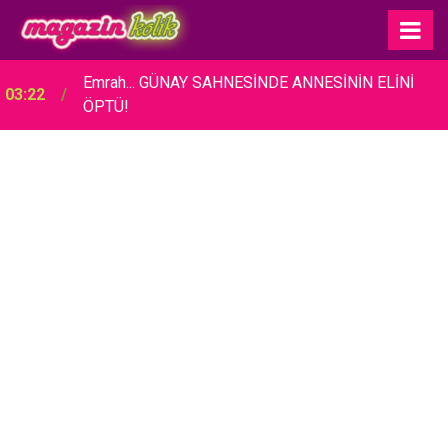
Alina Boz - Umut Evirgen... BEBEKLERİNİN
22:43
CİNSİYETİNİ AÇIKLADILAR!