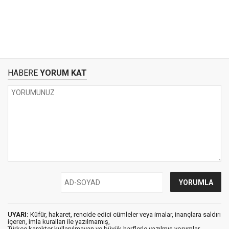
HABERE
YORUM KAT
UYARI:
Küfür, hakaret, rencide edici cümleler veya imalar, inançlara saldırı
içeren, imla kuralları ile yazılmamış,
Türkçe karakter kullanılmayan ve büyük harflerle yazılmış yorumlar