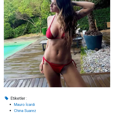
Etiketler :
Mauro İcardi
China Suarez