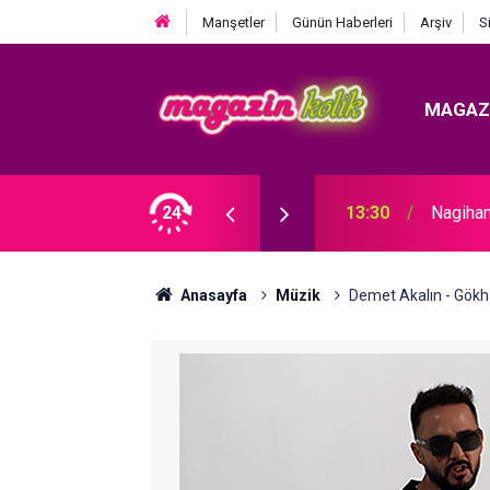
Manşetler
Günün Haberleri
Arşiv
S
MAGAZ
 DOLU İTİRAF: “HAK ETTİ, AMA
24
13:30
Nagihan
Anasayfa
Müzik
Demet Akalın - Gökh