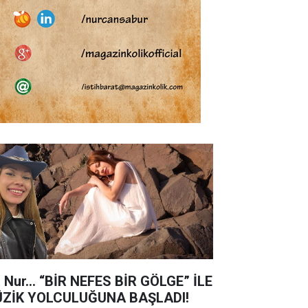
a Nur… “BİR NEFES BİR GÖLGE” İLE
ZİK YOLCULUĞUNA BAŞLADI!