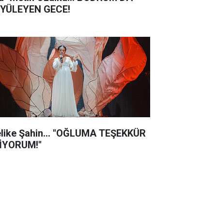
YÜLEYEN GECE!
like Şahin... "OĞLUMA TEŞEKKÜR
İYORUM!"