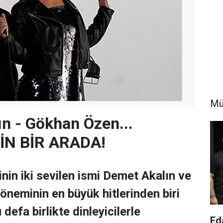
Mü
n - Gökhan Özen...
İN BİR ARADA!
nin iki sevilen ismi Demet Akalın ve
neminin en büyük hitlerinden biri
 defa birlikte dinleyicilerle
Ed