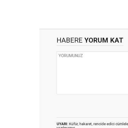
HABERE
YORUM KAT
UYARI:
Küfür, hakaret, rencide edici cümleler 
yazılmamış,