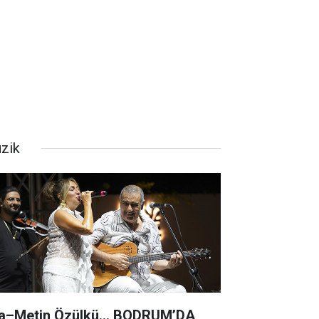
zik
a–Metin Özülkü... BODRUM’DA