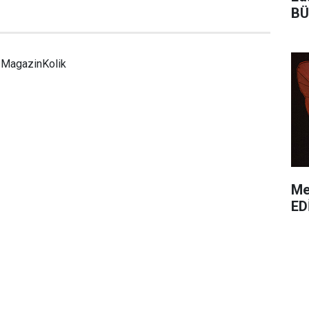
BÜ
MagazinKolik
Me
ED