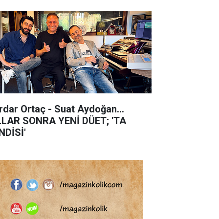
rdar Ortaç - Suat Aydoğan...
LLAR SONRA YENİ DÜET; 'TA
NDİSİ'