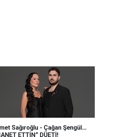
met Sağıroğlu - Çağan Şengül...
HANET ETTİN” DÜETİ!