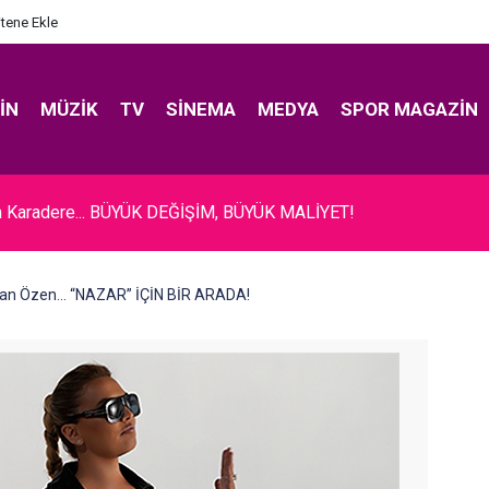
itene Ekle
IN
MÜZIK
TV
SINEMA
MEDYA
SPOR MAGAZIN
 Karadere... BÜYÜK DEĞİŞİM, BÜYÜK MALİYET!
an Özen... “NAZAR” İÇİN BİR ARADA!