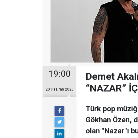
19:00
Demet Akalı
“NAZAR” İÇ
20 Haziran 2026
Türk pop müziği
Gökhan Özen, dö
olan "Nazar"ı bu