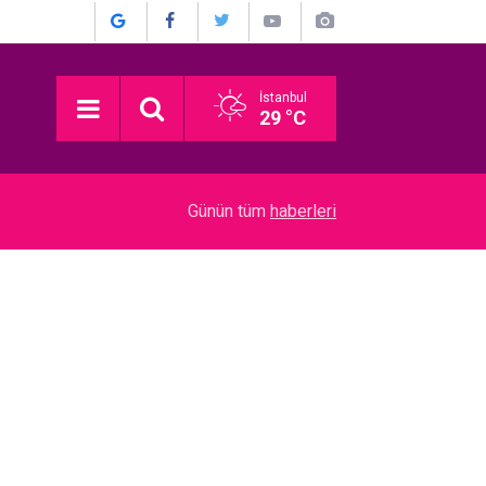
İstanbul
29 °C
11:00
Evlilik Güzeldir... MAHALLE SICAKLIĞI EKRAN
Günün tüm
haberleri