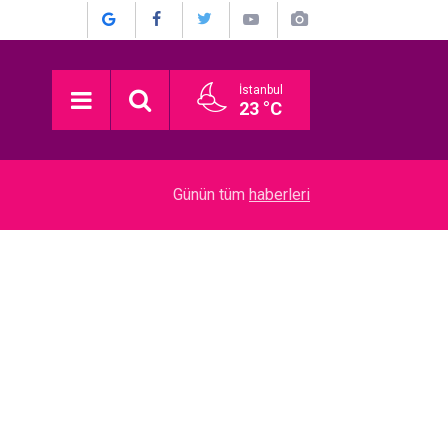
İstanbul
23 °C
03:16
Devrim Özkan... ACI GÜNÜ! HABERİ BASIN TO
Günün tüm
haberleri