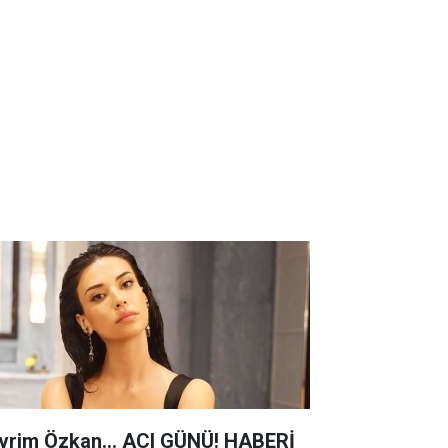
vrim Özkan... ACI GÜNÜ! HABERİ