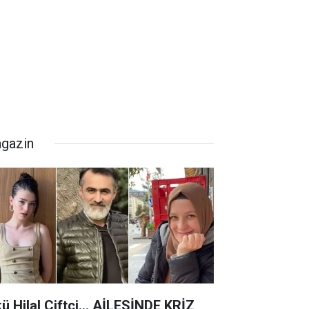
gazin
kü Hilal Çiftçi… AİLESİNDE KRİZ