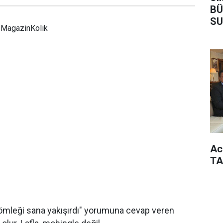
BÜ
SU
MagazinKolik
Ac
TA
ömleği sana yakışırdı" yorumuna cevap veren