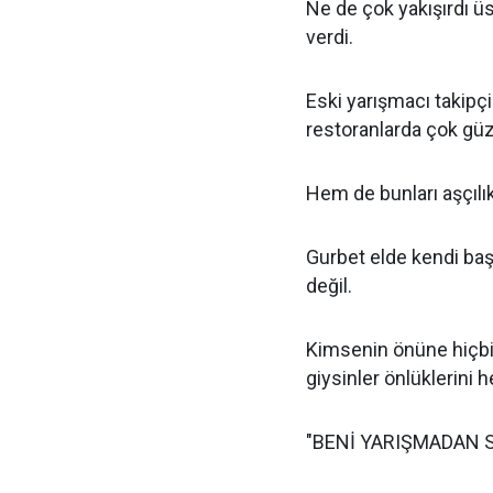
Ne de çok yakışırdı ü
verdi.
Eski yarışmacı takipç
restoranlarda çok güz
Hem de bunları aşçılı
Gurbet elde kendi baş
değil.
Kimsenin önüne hiçb
giysinler önlüklerini h
"BENİ YARIŞMADAN 