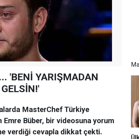
Ma
... 'BENİ YARIŞMADAN
GELSİN!'
talarda MasterChef Türkiye
n Emre Büber, bir videosuna yorum
e verdiği cevapla dikkat çekti.
Ül