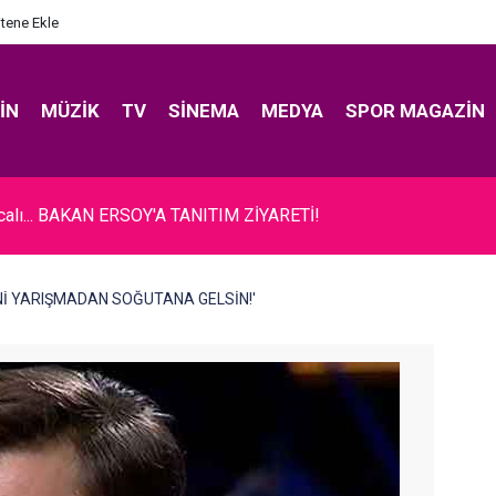
itene Ekle
IN
MÜZIK
TV
SINEMA
MEDYA
SPOR MAGAZIN
ıcalı... BAKAN ERSOY'A TANITIM ZİYARETİ!
BENİ YARIŞMADAN SOĞUTANA GELSİN!'