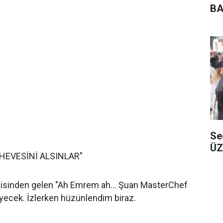
BA
Se
ÜZ
 HEVESİNİ ALSINLAR"
pçisinden gelen "Ah Emrem ah... Şuan MasterChef
giyecek. İzlerken hüzünlendim biraz.