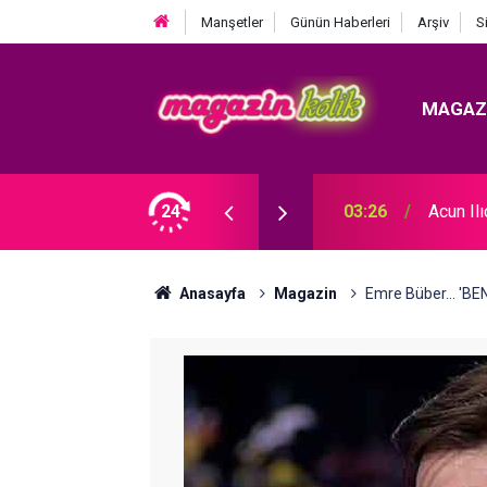
Manşetler
Günün Haberleri
Arşiv
S
MAGAZ
 KRİZ BÜYÜYOR! BABAYA ZİNA SUÇLAMASI!
24
03:26
Acun Il
Anasayfa
Magazin
Emre Büber... '