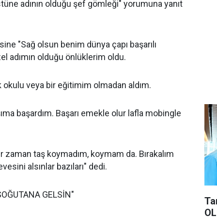
stüne adının olduğu şef gömleği" yorumuna yanıt
isine "Sağ olsun benim dünya çapı başarılı
el adımın olduğu önlüklerim oldu.
k okulu veya bir eğitimim olmadan aldım.
ıma başardım. Başarı emekle olur lafla mobingle
ir zaman taş koymadım, koymam da. Bırakalım
evesini alsınlar bazıları" dedi.
SOĞUTANA GELSİN"
Ta
OL