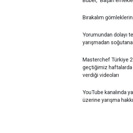
Büber, "Başarı emekle 
Bırakalım gömleklerini
Yorumundan dolayı tep
yarışmadan soğutana 
Masterchef Türkiye 20
geçtiğimiz haftalarda
verdiği videoları
YouTube kanalında yay
üzerine yarışma hakkı