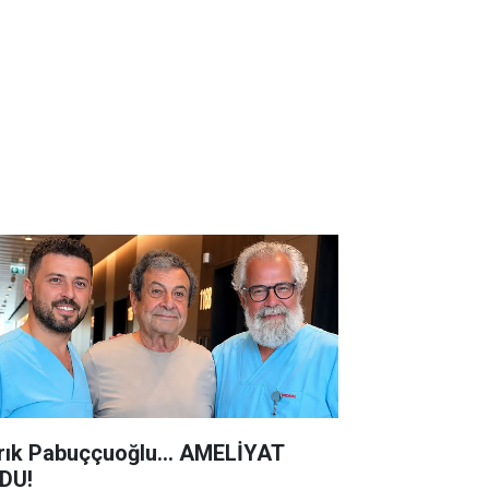
rık Pabuççuoğlu… AMELİYAT
DU!