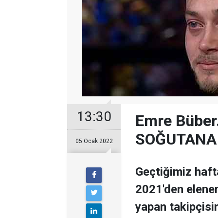
13:30
Emre Büber
SOĞUTANA 
05 Ocak 2022
Geçtiğimiz haf
2021'den elene
yapan takipçisin