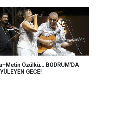
a–Metin Özülkü... BODRUM’DA
YÜLEYEN GECE!