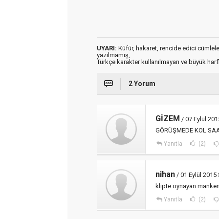
UYARI:
Küfür, hakaret, rencide edici cümleler 
yazılmamış,
Türkçe karakter kullanılmayan ve büyük har
2 Yorum
GİZEM
/ 07 Eylül 201
GÖRÜŞMEDE KOL SAAT
Yanıtla
(2)
nihan
/ 01 Eylül 2015 
klipte oynayan mankeni
Yanıtla
(2)