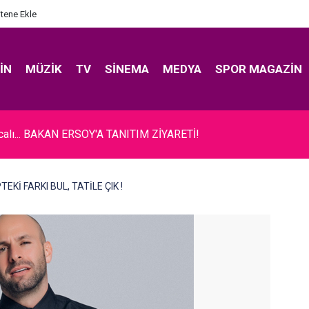
itene Ekle
IN
MÜZIK
TV
SINEMA
MEDYA
SPOR MAGAZIN
ıcalı... BAKAN ERSOY'A TANITIM ZİYARETİ!
TEKİ FARKI BUL, TATİLE ÇIK !