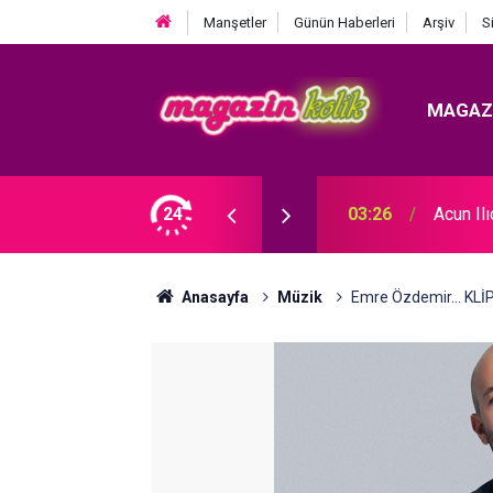
Manşetler
Günün Haberleri
Arşiv
S
MAGAZ
 KRİZ BÜYÜYOR! BABAYA ZİNA SUÇLAMASI!
24
03:26
Acun Il
Anasayfa
Müzik
Emre Özdemir... KLİP