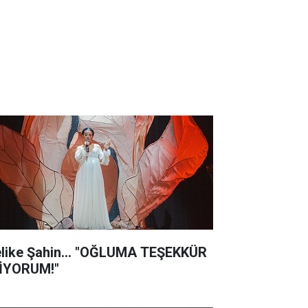
like Şahin... "OĞLUMA TEŞEKKÜR
İYORUM!"