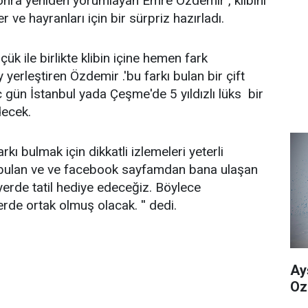
 sonra yeniden yorumlayan Emre Özdemir , klibini
r ve hayranları için bir sürpriz hazırladı.
 ile birlikte klibin içine hemen fark
y yerleştiren Özdemir .'bu farkı bulan bir çift
ç gün İstanbul yada Çeşme'de 5 yıldızlı lüks bir
decek.
arkı bulmak için dikkatli izlemeleri yeterli
kı bulan ve ve facebook sayfamdan bana ulaşan
i yerde tatil hediye edeceğiz. Böylece
rde ortak olmuş olacak. '' dedi.
Ay
Oz