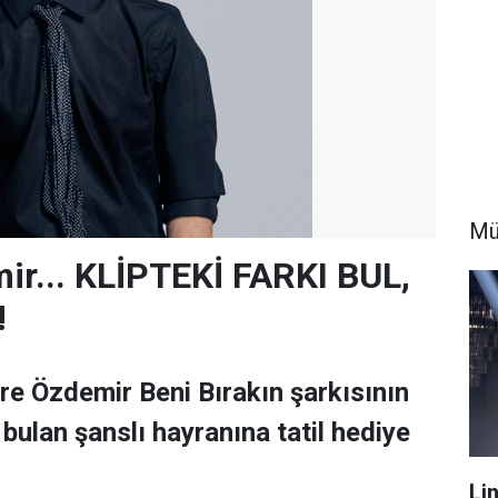
Mü
r... KLİPTEKİ FARKI BUL,
!
e Özdemir Beni Bırakın şarkısının
ı bulan şanslı hayranına tatil hediye
Li