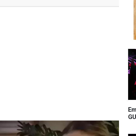
Em
GU