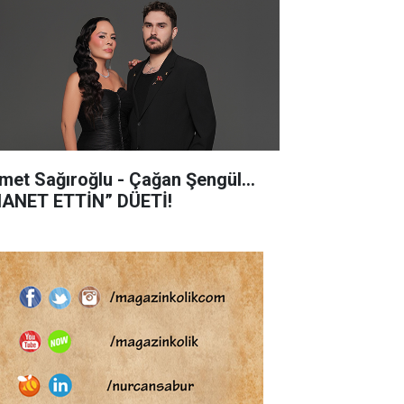
met Sağıroğlu - Çağan Şengül...
HANET ETTİN” DÜETİ!