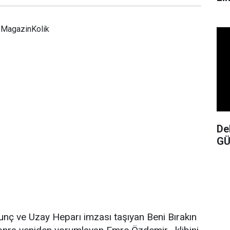
MagazinKolik
De
GÜ
nç ve Uzay Heparı imzası taşıyan Beni Bırakın