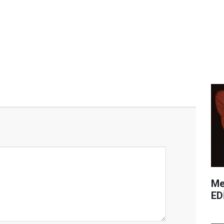
Me
ED