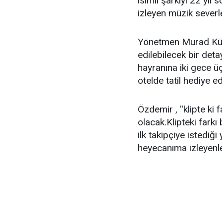
isimli şarkıyı 22 yıl
izleyen müzik severle
Yönetmen Murad Küçük
edilebilecek bir deta
hayranına iki gece ü
otelde tatil hediye e
Özdemir , ''klipte ki f
olacak.Klipteki far
ilk takipçiye istediğ
heyecanıma izleyenle