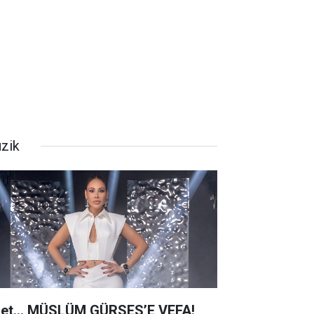
zik
net… MÜSLÜM GÜRSES’E VEFA!