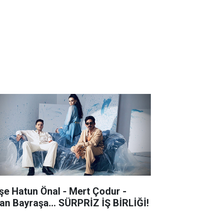
şe Hatun Önal - Mert Çodur -
an Bayraşa... SÜRPRİZ İŞ BİRLİĞİ!