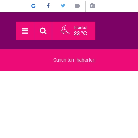
İstanbul
23 °C
03:16
Devrim Özkan... ACI GÜNÜ! HABERİ BASIN TO
Günün tüm
haberleri