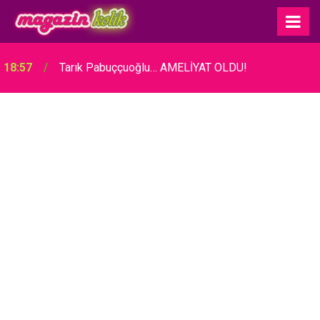
18:57
Tarık Pabuççuoğlu… AMELİYAT OLDU!