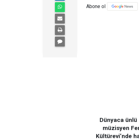
Abone ol
Dünyaca ünlü 
müzisyen Fer
Kültürevi’nde h