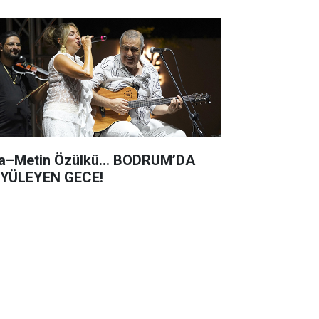
a–Metin Özülkü... BODRUM’DA
YÜLEYEN GECE!