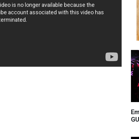
Em
GU