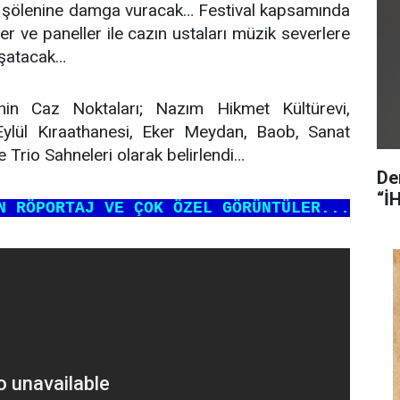
 şölenine damga vuracak… Festival kapsamında
 ve paneller ile cazın ustaları müzik severlere
aşatacak…
i’nin Caz Noktaları; Nazım Hikmet Kültürevi,
lül Kıraathanesi, Eker Meydan, Baob, Sanat
 Trio Sahneleri olarak belirlendi…
De
“İ
N RÖPORTAJ VE ÇOK ÖZEL GÖRÜNTÜLER...​