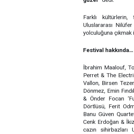
Farklı kültürlerin
Uluslararası Nilüfer
yolculuğuna çıkmak i
Festival hakkında…
İbrahim Maalouf, T
Perret & The Electr
Vallon, Birsen Teze
Dönmez, Emin Fındık
& Önder Focan ‘Fu
Dörtlüsü, Ferit Odm
Banu Güven Quartet,
Cenk Erdoğan & İkiz
cazın sihirbazları 