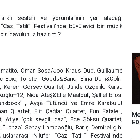
, farklı sesleri ve yorumlarının yer alacağı
 “Caz Tatili” Festivali’nde büyüleyici bir müzik
çin bavulunuz hazır mı?
omatito, Omar Sosa/Joo Kraus Duo, Guillaume
ic Epic, Torsten Goods&Band, Elina Duni&Colin
r, Kerem Görsev Quartet, Jülide Özçelik, Karsu
oğlu+12, Nida Ateş&Elie Maalouf, Şallıel Bros.
nkbook’ , Ayşe Tütüncü ve Emre Karabulut
an Quartet, Elif Çağlar Quartet, Fun Fatale ,
Me
 Atiye “çok sevgili caz”, Ece Göksu Quartet,
ED
 “Lahza” Şenay Lambaoğlu, Barış Demirel gibi
Uluslararası Nilüfer “Caz Tatili” Festivali’nde