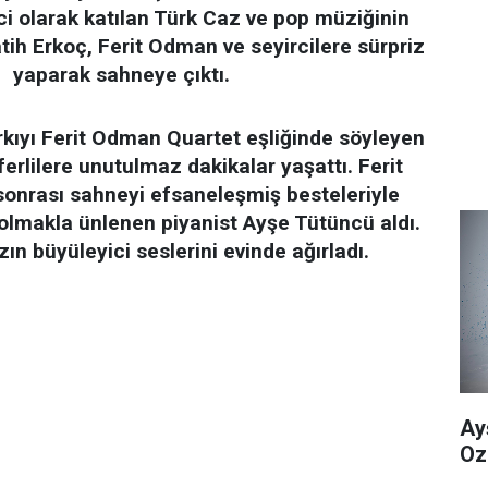
ci olarak katılan Türk Caz ve pop müziğinin
ih Erkoç, Ferit Odman ve seyircilere sürpriz
yaparak sahneye çıktı.
kıyı Ferit Odman Quartet eşliğinde söyleyen
ferlilere unutulmaz dakikalar yaşattı. Ferit
onrası sahneyi efsaneleşmiş besteleriyle
’’olmakla ünlenen piyanist Ayşe Tütüncü aldı.
azın büyüleyici seslerini evinde ağırladı.
Ay
Oz