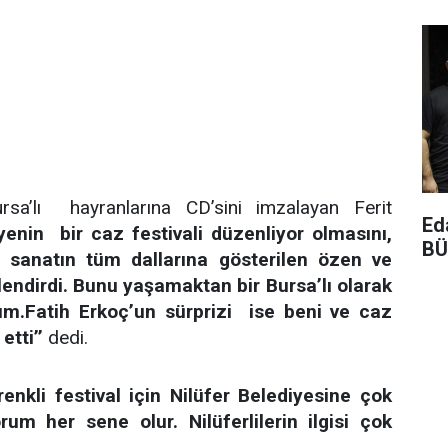
sa’lı hayranlarına CD’sini imzalayan Ferit
Ed
yenin bir caz festivali düzenliyor olmasını,
BÜ
e sanatın tüm dallarına gösterilen özen ve
endirdi. Bunu yaşamaktan bir Bursa’lı olarak
um.Fatih Erkoç’un sürprizi ise beni ve caz
etti’’
dedi.
renkli festival için Nilüfer Belediyesine çok
um her sene olur. Nilüferlilerin ilgisi çok