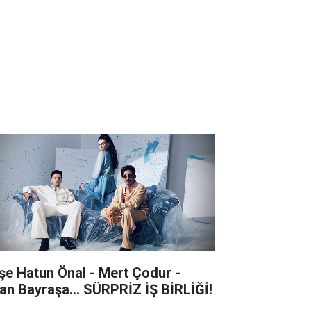
şe Hatun Önal - Mert Çodur -
an Bayraşa... SÜRPRİZ İŞ BİRLİĞİ!