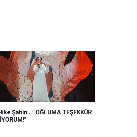
like Şahin... "OĞLUMA TEŞEKKÜR
İYORUM!"