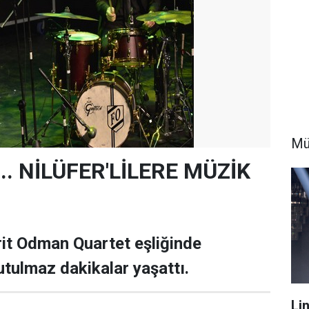
Mü
... NİLÜFER'LİLERE MÜZİK
rit Odman Quartet eşliğinde
nutulmaz dakikalar yaşattı.
Li