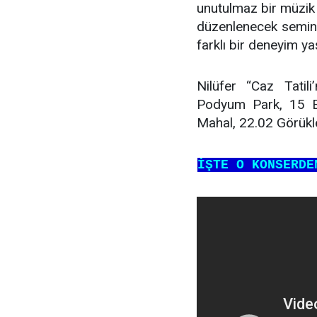
unutulmaz bir müzik
düzenlenecek seminer
farklı bir deneyim y
Nilüfer “Caz Tatil
Podyum Park, 15 Ey
Mahal, 22.02 Görükle
İŞTE O KONSERDE