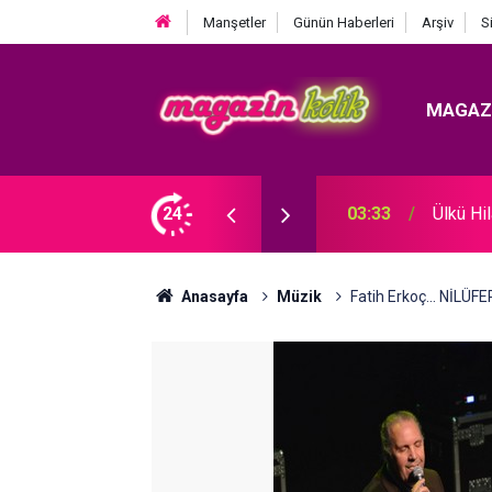
Manşetler
Günün Haberleri
Arşiv
S
MAGAZ
 KRİZ BÜYÜYOR! BABAYA ZİNA SUÇLAMASI!
24
03:26
Acun Il
Anasayfa
Müzik
Fatih Erkoç... NİLÜF