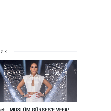
zik
net… MÜSLÜM GÜRSES’E VEFA!