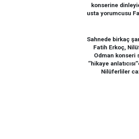
konserine dinleyi
usta yorumcusu Fat
Sahnede birkaç şar
Fatih Erkoç, Nilü
Odman konseri s
‘‘hikaye anlatıcısı
Nilüferliler c