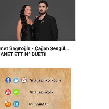
met Sağıroğlu - Çağan Şengül...
HANET ETTİN” DÜETİ!