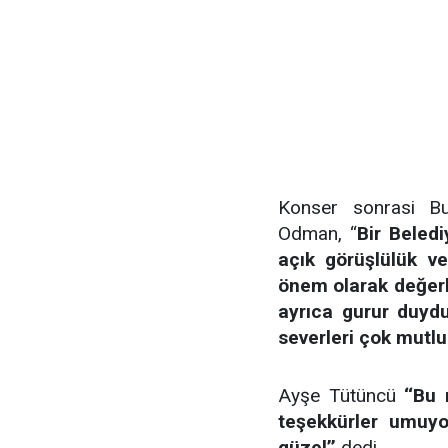
Konser sonrasi Bur
Odman, “
Bir Beledi
açık görüşlülük v
önem olarak değerl
ayrıca gurur duyd
severleri çok mutlu 
Ayşe Tütüncü
‘‘Bu 
teşekkürler umuyor
güzel’’
dedi.