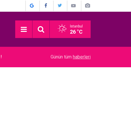
İstanbul
26 °C
03:16
Devrim Özkan... ACI GÜNÜ! HABERİ BASIN TO
Günün tüm
haberleri