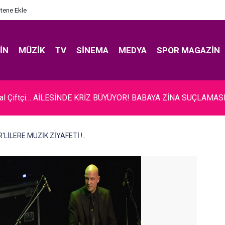
itene Ekle
IN
MÜZIK
TV
SINEMA
MEDYA
SPOR MAGAZIN
ıcalı... BAKAN ERSOY'A TANITIM ZİYARETİ!
ER'LİLERE MÜZİK ZİYAFETİ !..