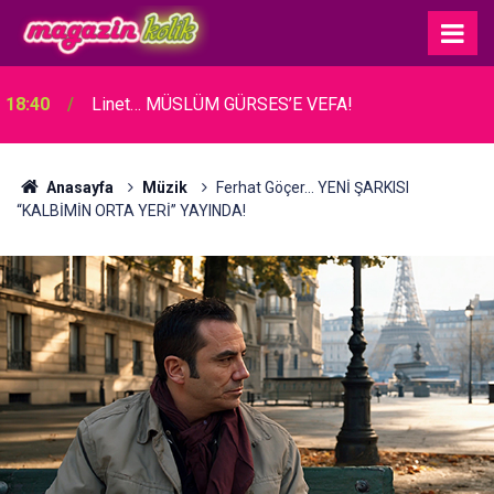
18:40
Linet… MÜSLÜM GÜRSES’E VEFA!
Anasayfa
Müzik
Ferhat Göçer... YENİ ŞARKISI
“KALBİMİN ORTA YERİ” YAYINDA!