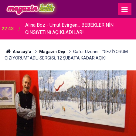
Alina Boz - Umut Evirgen... BEBEKLERİNİN
22:43
CİNSİYETİNİ AÇIKLADILAR!
Anasayfa
Magazin Dışı
Gafur Uzuner... "GEZİYORUM
ÇİZİYORUM" ADLI SERGİSİ, 12 ŞUBAT'A KADAR AÇIK!