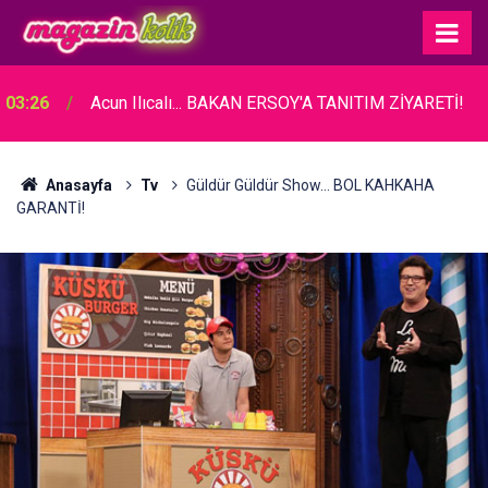
03:26
Acun Ilıcalı... BAKAN ERSOY'A TANITIM ZİYARETİ!
Anasayfa
Tv
Güldür Güldür Show... BOL KAHKAHA
GARANTİ!