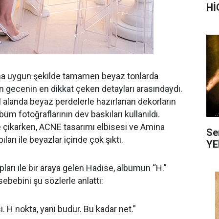
Hİ
na uygun şekilde tamamen beyaz tonlarda
 gecenin en dikkat çeken detayları arasındaydı.
alanda beyaz perdelerle hazırlanan dekorların
büm fotoğraflarının dev baskıları kullanıldı.
ne çıkarken, ACNE tasarımı elbisesi ve Amina
Se
ları ile beyazlar içinde çok şıktı.
YE
rı ile bir araya gelen Hadise, albümün “H.”
ebebini şu sözlerle anlattı:
i. H nokta, yani budur. Bu kadar net.”