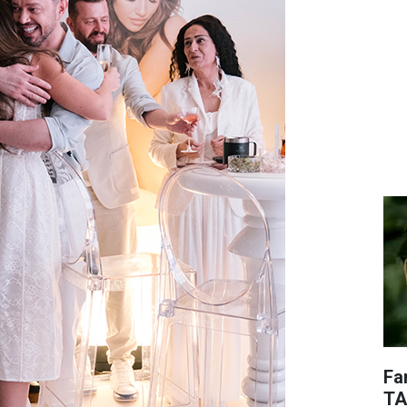
Fa
TA