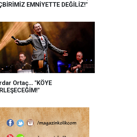
ÇBİRİMİZ EMNİYETTE DEĞİLİZ!"
rdar Ortaç... "KÖYE
RLEŞECEĞİM!"