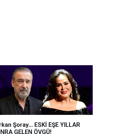
rkan Şoray... ESKİ EŞE YILLAR
NRA GELEN ÖVGÜ!