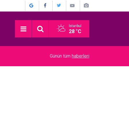
İstanbul
28 °C
22:52
Münir Özkul... İŞTE HİÇ KİMSENİN BİLMEDİĞİ 
Günün tüm
haberleri