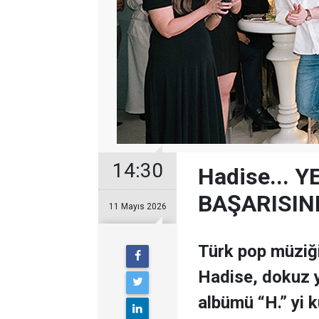
14:30
Hadise... 
BAŞARISIN
11 Mayıs 2026
Türk pop müziği
Hadise, dokuz y
albümü “H.” yi k