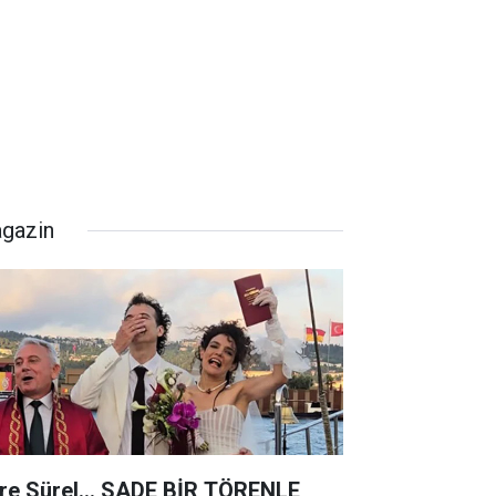
gazin
re Sürel... SADE BİR TÖRENLE