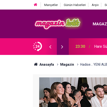
Manşetler
Günün Haberleri
Arşiv
S
MAGAZ
Ozan Bayraşa... SÜRPRİZ İŞ BİRLİĞİ!
24
23:30
Hare Sü
Anasayfa
Magazin
Hadise... YENİ A