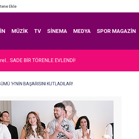
itene Ekle
IN
MÜZIK
TV
SINEMA
MEDYA
SPOR MAGAZIN
rel... SADE BİR TÖRENLE EVLENDİ!
LBÜMÜ 'H'NİN BAŞARISINI KUTLADILAR!