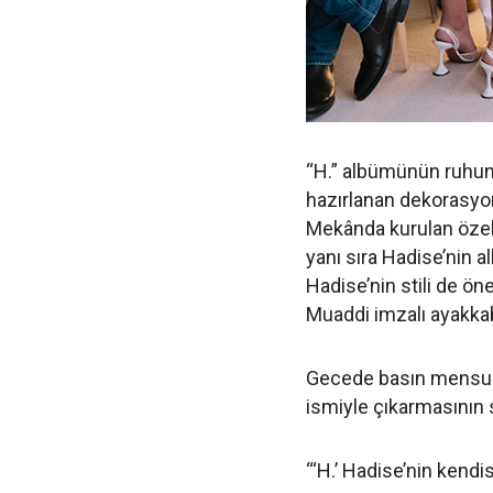
“H.” albümünün ruhu
hazırlanan dekorasyon
Mekânda kurulan özel 
yanı sıra Hadise’nin al
Hadise’nin stili de ö
Muaddi imzalı ayakkabı
Gecede basın mensupla
ismiyle çıkarmasının s
“‘H.’ Hadise’nin kendis