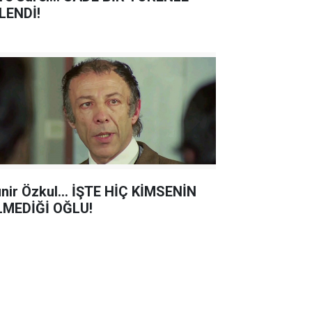
LENDİ!
nir Özkul... İŞTE HİÇ KİMSENİN
LMEDİĞİ OĞLU!