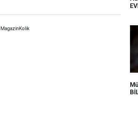
EV
MagazinKolik
Mü
Bİ