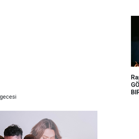
Ra
GÖ
BI
 gecesi