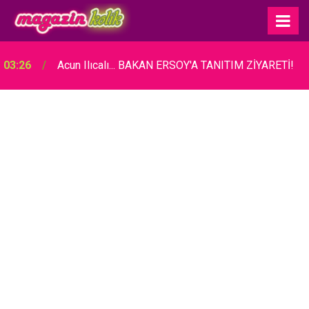
03:26
Acun Ilıcalı... BAKAN ERSOY'A TANITIM ZİYARETİ!