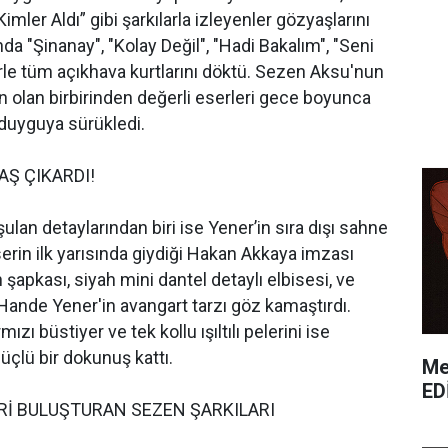
imler Aldı” gibi şarkılarla izleyenler gözyaşlarını
a "Şinanay", "Kolay Değil", "Hadi Bakalım", "Seni
erle tüm açıkhava kurtlarını döktü. Sezen Aksu'nun
olan birbirinden değerli eserleri gece boyunca
duyguya sürükledi.
AŞ ÇIKARDI!
lan detaylarından biri ise Yener’in sıra dışı sahne
erin ilk yarısında giydiği Hakan Akkaya imzası
h şapkası, siyah mini dantel detaylı elbisesi, ve
 Hande Yener'in avangart tarzı göz kamaştırdı.
rmızı büstiyer ve tek kollu ışıltılı pelerini ise
çlü bir dokunuş kattı.
Me
ED
Rİ BULUŞTURAN SEZEN ŞARKILARI