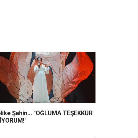
like Şahin... "OĞLUMA TEŞEKKÜR
İYORUM!"