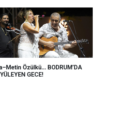
a–Metin Özülkü... BODRUM’DA
YÜLEYEN GECE!