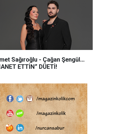
met Sağıroğlu - Çağan Şengül...
HANET ETTİN” DÜETİ!