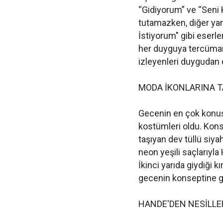
“Gidiyorum” ve “Seni K
tutamazken, diğer yand
İstiyorum" gibi eserl
her duyguya tercüman 
izleyenleri duygudan 
MODA İKONLARINA T
Gecenin en çok konuşu
kostümleri oldu. Kons
taşıyan dev tüllü siya
neon yeşili saçlarıyla
İkinci yarıda giydiği kı
gecenin konseptine gü
HANDE'DEN NESİLLE