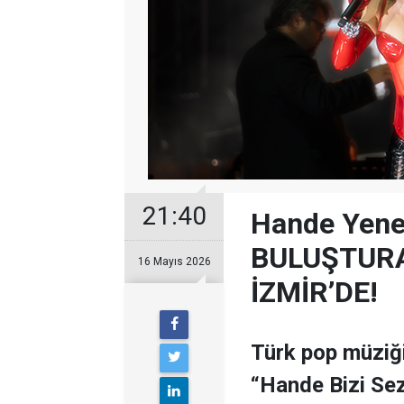
21:40
Hande Yener
BULUŞTURA
16 Mayıs 2026
İZMİR’DE!
Türk pop müziği
“Hande Bizi Sez