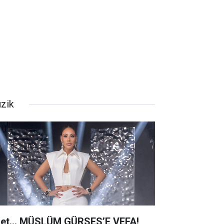
zik
net… MÜSLÜM GÜRSES’E VEFA!