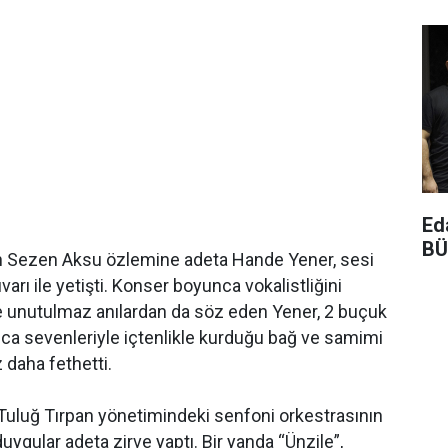
Ed
BÜ
üren Sezen Aksu özlemine adeta Hande Yener, sesi
rı ile yetişti. Konser boyunca vokalistliğini
e unutulmaz anılardan da söz eden Yener, 2 buçuk
ca sevenleriyle içtenlikle kurduğu bağ ve samimi
ez daha fethetti.
Tuluğ Tırpan yönetimindeki senfoni orkestrasının
duygular adeta zirve yaptı. Bir yanda “Ünzile”,