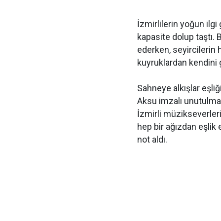
İzmirlilerin yoğun ilg
kapasite dolup taştı. 
ederken, seyircilerin
kuyruklardan kendini 
Sahneye alkışlar eşl
Aksu imzalı unutulmaz
İzmirli müzikseverler
hep bir ağızdan eşli
not aldı.