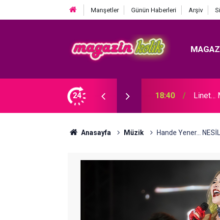
Manşetler
Günün Haberleri
Arşiv
S
MAGAZ
OLDU!
24
18:40
Linet…
Anasayfa
Müzik
Hande Yener... NES