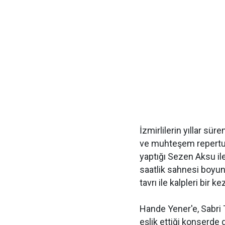
İzmirlilerin yıllar s
ve muhteşem repertuva
yaptığı Sezen Aksu il
saatlik sahnesi boyun
tavrı ile kalpleri bir k
Hande Yener'e, Sabri 
eşlik ettiği konserde 