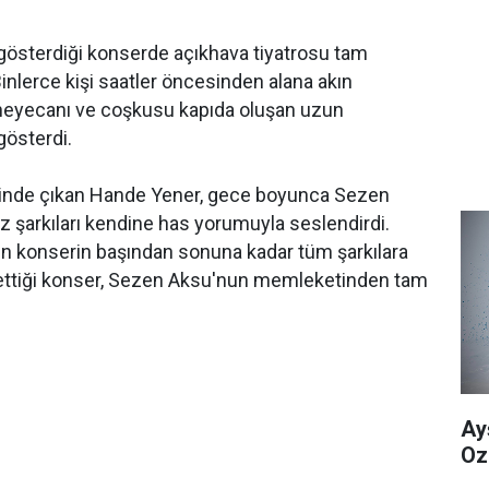
i gösterdiği konserde açıkhava tiyatrosu tam
Binlerce kişi saatler öncesinden alana akın
 heyecanı ve coşkusu kapıda oluşan uzun
gösterdi.
iğinde çıkan Hande Yener, gece boyunca Sezen
 şarkıları kendine has yorumuyla seslendirdi.
in konserin başından sonuna kadar tüm şarkılara
k ettiği konser, Sezen Aksu'nun memleketinden tam
Ay
Oz