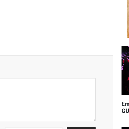
Em
GU