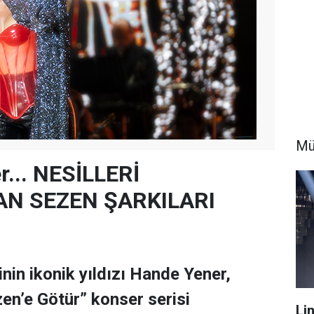
Mü
... NESİLLERİ
N SEZEN ŞARKILARI
nin ikonik yıldızı Hande Yener,
en’e Götür” konser serisi
Li