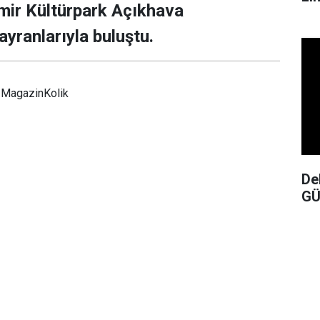
mir Kültürpark Açıkhava
ayranlarıyla buluştu.
MagazinKolik
De
GÜ