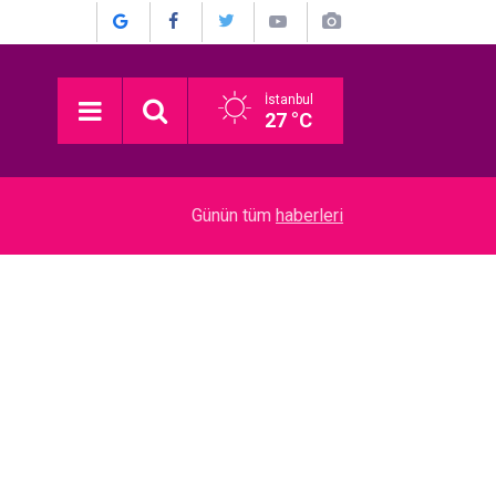
İstanbul
27 °C
15:30
Bergüzar Korel - Halit Ergenç... EVLİLİKLERİNİ
Günün tüm
haberleri