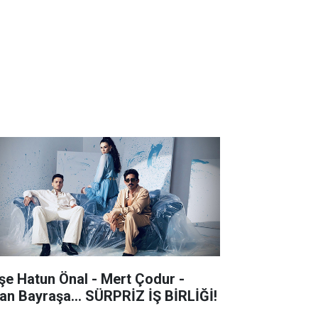
şe Hatun Önal - Mert Çodur -
an Bayraşa... SÜRPRİZ İŞ BİRLİĞİ!