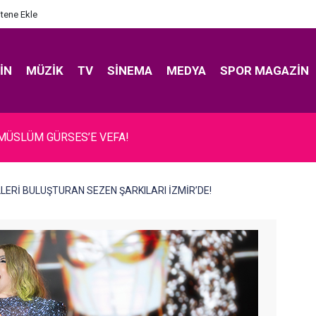
itene Ekle
IN
MÜZIK
TV
SINEMA
MEDYA
SPOR MAGAZIN
 MÜSLÜM GÜRSES’E VEFA!
İLLERİ BULUŞTURAN SEZEN ŞARKILARI İZMİR’DE!