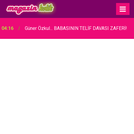
04:16
Güner Özkul... BABASININ TELİF DAVASI ZAFERİ!