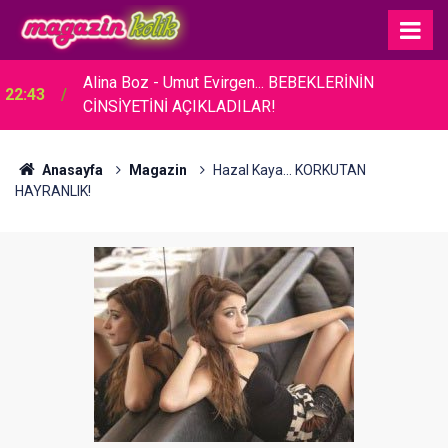
Alina Boz - Umut Evirgen... BEBEKLERİNİN
22:43
CİNSİYETİNİ AÇIKLADILAR!
Anasayfa
Magazin
Hazal Kaya... KORKUTAN
HAYRANLIK!