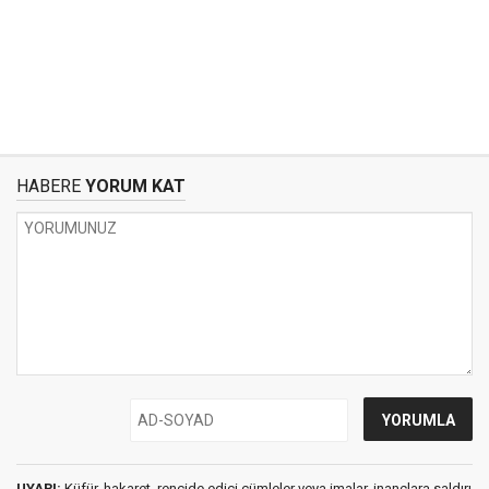
HABERE
YORUM KAT
UYARI:
Küfür, hakaret, rencide edici cümleler veya imalar, inançlara saldırı