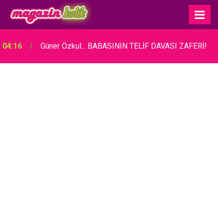
04:16
Güner Özkul... BABASININ TELİF DAVASI ZAFERİ!