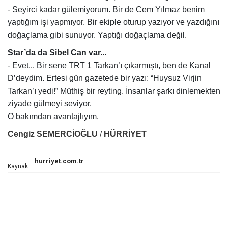
- Seyirci kadar gülemiyorum. Bir de Cem Yılmaz benim
yaptığım işi yapmıyor. Bir ekiple oturup yazıyor ve yazdığını
doğaçlama gibi sunuyor. Yaptığı doğaçlama değil.
Star’da da Sibel Can var...
- Evet... Bir sene TRT 1 Tarkan’ı çıkarmıştı, ben de Kanal
D’deydim. Ertesi gün gazetede bir yazı: “Huysuz Virjin
Tarkan’ı yedi!” Müthiş bir reyting. İnsanlar şarkı dinlemekten
ziyade gülmeyi seviyor.
O bakımdan avantajlıyım.
Cengiz SEMERCİOĞLU
/
HÜRRİYET
hurriyet.com.tr
Kaynak: