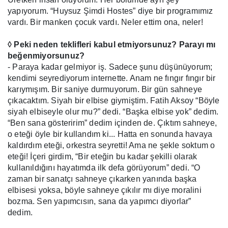
yapıyorum. “Huysuz Şimdi Hostes” diye bir programımız
vardı. Bir manken çocuk vardı. Neler ettim ona, neler!
◊ Peki neden teklifleri kabul etmiyorsunuz? Parayı mı
beğenmiyorsunuz?
- Paraya kadar gelmiyor iş. Sadece şunu düşünüyorum;
kendimi seyrediyorum internette. Anam ne fıngır fıngır bir
karıymışım. Bir saniye durmuyorum. Bir gün sahneye
çıkacaktım. Siyah bir elbise giymiştim. Fatih Aksoy “Böyle
siyah elbiseyle olur mu?” dedi. “Başka elbise yok” dedim.
“Ben sana gösteririm” dedim içinden de. Çıktım sahneye,
o eteği öyle bir kullandım ki... Hatta en sonunda havaya
kaldırdım eteği, orkestra seyretti! Ama ne şekle soktum o
eteği! İçeri girdim, “Bir eteğin bu kadar şekilli olarak
kullanıldığını hayatımda ilk defa görüyorum” dedi. “O
zaman bir sanatçı sahneye çıkarken yanında başka
elbisesi yoksa, böyle sahneye çıkılır mı diye moralini
bozma. Sen yapımcısın, sana da yapımcı diyorlar”
dedim.