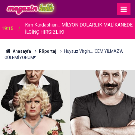
Kim Kardashian... MİLYON DOLARLIK MALİKANEDE
19:15
İLGİNÇ HIRSIZLIK!
Anasayfa
Röportaj
Huysuz Virgin... 'CEM YILMAZ'A
GÜLEMİYORUM!'