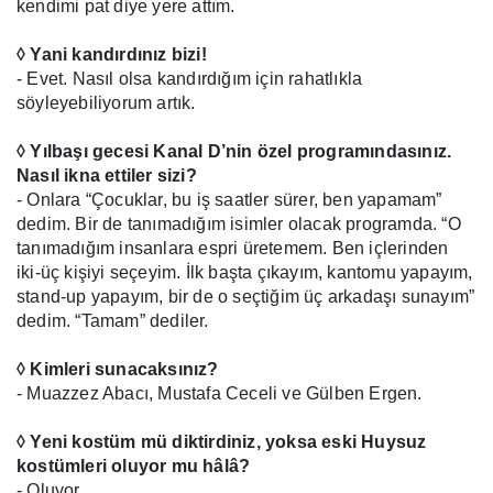
kendimi pat diye yere attım.
◊ Yani kandırdınız bizi!
- Evet. Nasıl olsa kandırdığım için rahatlıkla
söyleyebiliyorum artık.
◊ Yılbaşı gecesi Kanal D’nin özel programındasınız.
Nasıl ikna ettiler sizi?
- Onlara “Çocuklar, bu iş saatler sürer, ben yapamam”
dedim. Bir de tanımadığım isimler olacak programda. “O
tanımadığım insanlara espri üretemem. Ben içlerinden
iki-üç kişiyi seçeyim. İlk başta çıkayım, kantomu yapayım,
stand-up yapayım, bir de o seçtiğim üç arkadaşı sunayım”
dedim. “Tamam” dediler.
◊ Kimleri sunacaksınız?
- Muazzez Abacı, Mustafa Ceceli ve Gülben Ergen.
◊ Yeni kostüm mü diktirdiniz, yoksa eski Huysuz
kostümleri oluyor mu hâlâ?
- Oluyor.