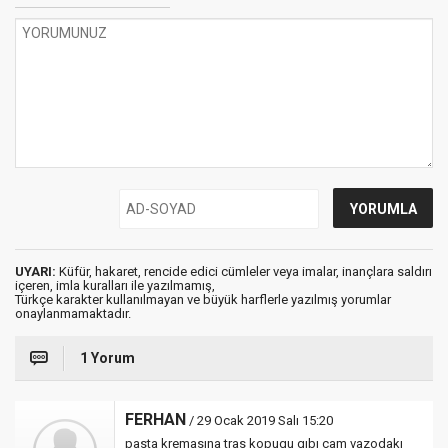
UYARI:
Küfür, hakaret, rencide edici cümleler veya imalar, inançlara saldırı
içeren, imla kuralları ile yazılmamış,
Türkçe karakter kullanılmayan ve büyük harflerle yazılmış yorumlar
onaylanmamaktadır.
1 Yorum
FERHAN
/ 29 Ocak 2019 Salı 15:20
pasta kremasına tras kopugu gıbı cam vazodakı