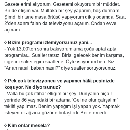
Gazetelerimi alıyorum. Gazetemi okuyorum bir müddet.
Bir de elişim var. Mutlaka bir şey yaparım, boş durmam.
Şimdi bir tane masa örtüsü yapıyorum dikiş odamda. Saat
2’den sonra falan da televizyonu açarım. Ondan evvel
açmam.
◊ Bizim programı izlemiyorsunuz yani...
- Yok 13.00’ten sonra bakıyorum ama çoğu aptal aptal
programlar... Sualler tatsız. Birisi gelecek benim karşıma,
ciğerini sökeceğim suallerle. Öyle istiyorum ben. Siz
“Anan nasıl, baban nasıl?” diye sualler soruyorsunuz.
◊ Pek çok televizyoncu ve yapımcı hâlâ peşinizde
koşuyor. Ne diyorsunuz?
- Valla bu çok iftihar ettiğim bir şey. Dünyanın hiçbir
yerinde 86 yaşındaki bir adama “Gel ne olur çalışalım”
teklifi yapılmaz. Benim yaptığım işi yapan yok. Yapmak
isteyenler ağzına gözüne bulaştırdı. Beceremedi.
◊ Kim onlar mesela?