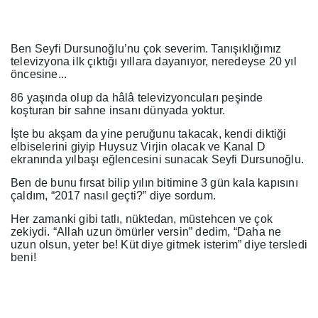
Ben Seyfi Dursunoğlu’nu çok severim. Tanışıklığımız
televizyona ilk çıktığı yıllara dayanıyor, neredeyse 20 yıl
öncesine...
86 yaşında olup da hâlâ televizyoncuları peşinde
koşturan bir sahne insanı dünyada yoktur.
İşte bu akşam da yine peruğunu takacak, kendi diktiği
elbiselerini giyip Huysuz Virjin olacak ve Kanal D
ekranında yılbaşı eğlencesini sunacak Seyfi Dursunoğlu.
Ben de bunu fırsat bilip yılın bitimine 3 gün kala kapısını
çaldım, “2017 nasıl geçti?” diye sordum.
Her zamanki gibi tatlı, nüktedan, müstehcen ve çok
zekiydi. “Allah uzun ömürler versin” dedim, “Daha ne
uzun olsun, yeter be! Küt diye gitmek isterim” diye tersledi
beni!