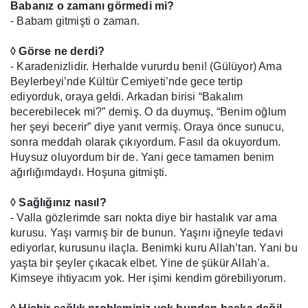
Babanız o zamanı görmedi mi?
- Babam gitmişti o zaman.
◊ Görse ne derdi?
- Karadenizlidir. Herhalde vururdu beni! (Gülüyor) Ama
Beylerbeyi’nde Kültür Cemiyeti’nde gece tertip
ediyorduk, oraya geldi. Arkadan birisi “Bakalım
becerebilecek mi?” demiş. O da duymuş, “Benim oğlum
her şeyi becerir” diye yanıt vermiş. Oraya önce sunucu,
sonra meddah olarak çıkıyordum. Fasıl da okuyordum.
Huysuz oluyordum bir de. Yani gece tamamen benim
ağırlığımdaydı. Hoşuna gitmişti.
◊ Sağlığınız nasıl?
- Valla gözlerimde sarı nokta diye bir hastalık var ama
kurusu. Yaşı varmış bir de bunun. Yaşını iğneyle tedavi
ediyorlar, kurusunu ilaçla. Benimki kuru Allah’tan. Yani bu
yaşta bir şeyler çıkacak elbet. Yine de şükür Allah’a.
Kimseye ihtiyacım yok. Her işimi kendim görebiliyorum.