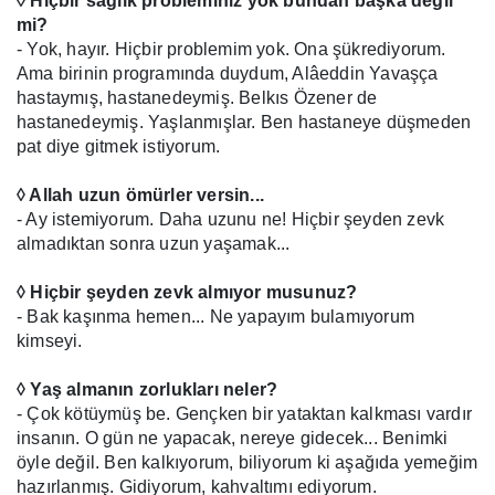
◊ Hiçbir sağlık probleminiz yok bundan başka değil
mi?
- Yok, hayır. Hiçbir problemim yok. Ona şükrediyorum.
Ama birinin programında duydum, Alâeddin Yavaşça
hastaymış, hastanedeymiş. Belkıs Özener de
hastanedeymiş. Yaşlanmışlar. Ben hastaneye düşmeden
pat diye gitmek istiyorum.
◊ Allah uzun ömürler versin...
- Ay istemiyorum. Daha uzunu ne! Hiçbir şeyden zevk
almadıktan sonra uzun yaşamak...
◊ Hiçbir şeyden zevk almıyor musunuz?
- Bak kaşınma hemen... Ne yapayım bulamıyorum
kimseyi.
◊ Yaş almanın zorlukları neler?
- Çok kötüymüş be. Gençken bir yataktan kalkması vardır
insanın. O gün ne yapacak, nereye gidecek... Benimki
öyle değil. Ben kalkıyorum, biliyorum ki aşağıda yemeğim
hazırlanmış. Gidiyorum, kahvaltımı ediyorum.