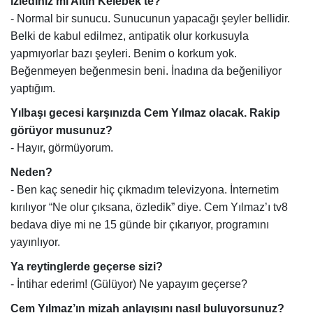
izlediniz mi Altın Kelebek’te?
- Normal bir sunucu. Sunucunun yapacağı şeyler bellidir.
Belki de kabul edilmez, antipatik olur korkusuyla
yapmıyorlar bazı şeyleri. Benim o korkum yok.
Beğenmeyen beğenmesin beni. İnadına da beğeniliyor
yaptığım.
Yılbaşı gecesi karşınızda Cem Yılmaz olacak. Rakip
görüyor musunuz?
- Hayır, görmüyorum.
Neden?
- Ben kaç senedir hiç çıkmadım televizyona. İnternetim
kırılıyor “Ne olur çıksana, özledik” diye. Cem Yılmaz’ı tv8
bedava diye mi ne 15 günde bir çıkarıyor, programını
yayınlıyor.
Ya reytinglerde geçerse sizi?
- İntihar ederim! (Gülüyor) Ne yapayım geçerse?
Cem Yılmaz’ın mizah anlayışını nasıl buluyorsunuz?