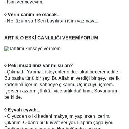
- İsim vermeyeyim.
◊ Verin canım ne olacak...
- Ne lüzum var! Sen bayılırsın isim yazmaya...
ARTIK O ESKİ CANLILIĞI VEREMİYORUM
◊ Peki muadiliniz var mı şu an?
- Çıkmadı. Yapmak isteyenler oldu, fakat beceremediler.
Bu başka türlü bir şey. Bu Allah’ın verdiği bir şey. İşte iki
kadehimi içerim, sahneye çıkarım. Üçüncüyü içmem.
İçersem azarım çünkü. İyice artık dağıtırım. Soyunurum
belki de.
◊ Eyvah eyvah...
- O yüzden o iki kadehi makyajım yapılırken içerim.
Çıkarım. O bana bir kuvvet veriyor. Esprim çoğalıyor.
Üretken insan oluyorum. Her bölümde ayrı şey