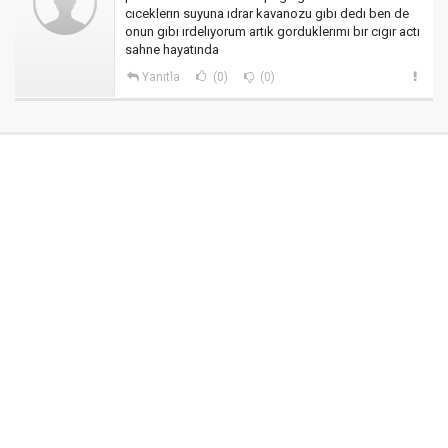
cıceklerın suyuna ıdrar kavanozu gıbı dedı ben de
onun gıbı ırdelıyorum artık gorduklerımı bır cıgır actı
sahne hayatında
Yanıtla
(0)
(0)