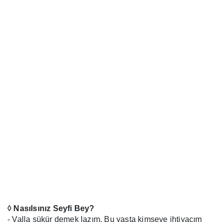
◊ Nasılsınız Seyfi Bey?
- Valla şükür demek lazım. Bu yaşta kimseye ihtiyacım