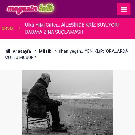
03:26
Acun Ilıcalı... BAKAN ERSOY'A TANITIM ZİYARETİ!
Anasayfa
Müzik
İlhan Şeşen... YENİ KLİP; `ORALARDA
MUTLU MUSUN?