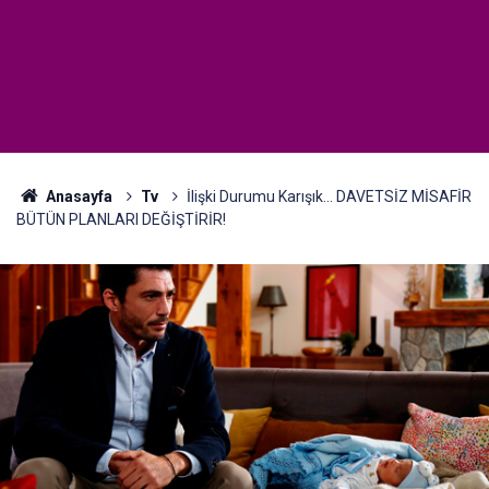
Anasayfa
Tv
İlişki Durumu Karışık... DAVETSİZ MİSAFİR
BÜTÜN PLANLARI DEĞİŞTİRİR!