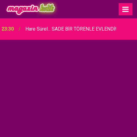
23:30
Hare Sürel... SADE BİR TÖRENLE EVLENDİ!