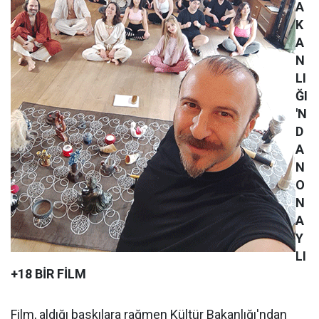
A
K
A
N
LI
ĞI
'N
D
A
N
O
N
A
Y
LI
+18 BİR FİLM
Film, aldığı baskılara rağmen Kültür Bakanlığı'ndan