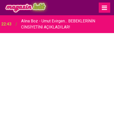
Alina Boz - Umut Evirgen... BEBEKLERİNİN
22:43
CİNSİYETİNİ AÇIKLADILAR!