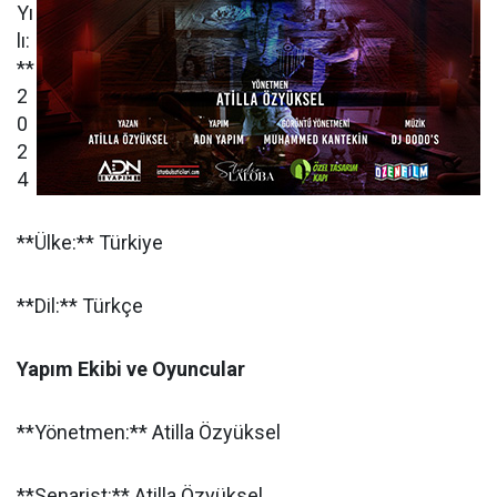
Yı
lı:
**
2
0
2
4
**Ülke:** Türkiye
**Dil:** Türkçe
Yapım Ekibi ve Oyuncular
**Yönetmen:** Atilla Özyüksel
**Senarist:** Atilla Özyüksel