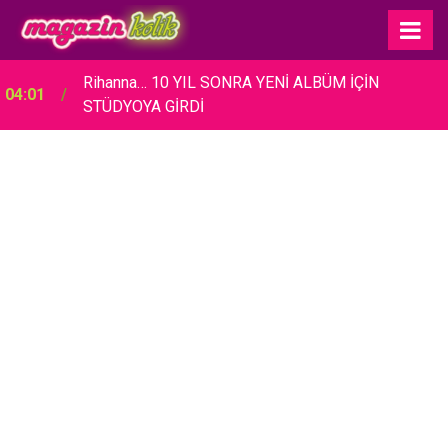
Rihanna… 10 YIL SONRA YENİ ALBÜM İÇİN
04:01
STÜDYOYA GİRDİ