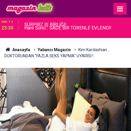
23:30
Hare Sürel... SADE BİR TÖRENLE EVLENDİ!
Anasayfa
Yabancı Magazin
Kim Kardashian...
DOKTORUNDAN "FAZLA SEKS YAPMA" UYARISI !..