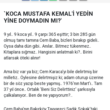
`KOCA MUSTAFA KEMAL'İ YEDİN
YİNE DOYMADIN MI?'
9 yıl.. 9 koca yıl.. 9 çarpı 365 eşittir; 3 bin 285 gün
olmuş tamı tamına Cem Baba, bizleri bırakıp gideli..
Oysa daha dün gibi.. Anılar.. Bitmez tükenmez..
Kitaplara sığmaz.. Hangisini anlatmalı ki?.. Birini
atlarsak öteki alınır!
Ama biz var ya biz; Cem Karaca'yı bile delirtmiş bir
milletiz.. Öylesine delirtmişiz ki; adam oturup üzerine
bir de söz yazıp beste yapmış.. 1976'nın Mart'ı.. Tam
37 yıl önce.. Ortalık 'Beni Siz Delirttiniz' şarkısıyla
çalkalanıyor.. Ben de ne yapıyorum?..
Cem Baba'nın Bakırköy Tayyareci Sadık Sokak'taki