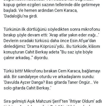
kopup gelen ezgileri sazının tellerinde dile getirmeye
başladı. Ve hemen ardından Cem Karaca,
'Dadaloğlu'na girdi.
Türkünün ilk dörtlüğünü söyledikten sonra mikrofonu
bırakıp şöyle devam etti: 'Arap atlar yakın eder ırağı...'
Devlerin sıradaki türküsü daha önce Esin Afşar'dan
dinlediğimiz 'Drama Köprüsü'ydü.. Bu türküde, klâsını
konuşturan Cahit Berkay adeta "Bu saz işte böyle
çalınır arkadaş.." diyordu.
Türkü bitti! Mikrofonu bırakan Cem Karaca, bağlamayı
aldı. Bir sandalyeye oturdu ve arkadaşlarını sundu:
'Davulda Ayzer Danga? Bas gitarda Taner Öngür... Ve
solo gitarda Cahit Berkay..'
Sıra gelmişti Aşık Mahzuni Şerif'ten 'İhtiyar Oldum' adlı