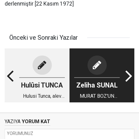
derlenmiştir [22 Kasım 1972]
Önceki ve Sonraki Yazılar
Hulûsi TUNCA
Zeliha SUNAL
Hulusi Tunca, alev
MURAT BOZ'UN
alan arabasından son
BAKLAVALARI
anda kurtuldu...
SAVAŞ ÇIKTI: `B
YAZIYA
YORUM KAT