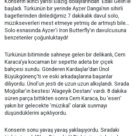
Konserin ikinci yarısı Elâzığ dolaylarından 'Edalı Gelin'le
başladı. Türkünün bir yerinde Ayzer Danga'nın sihirli
bagetlerinden dinlediğimiz 7 dakikalık davul solo,
müzikseverleri mest etmeye yetmiş de artmıştı bile...
Solo esnasında Ayzer'i Iron Butterfly'ın davulcusuna
benzetenler çoğunluktaydı!
Türkünün bitiminde sahneye gelen bir delikanlı, Cem
Karaca'ya kocaman bir sepette adeta bir çiçek
bahçesi sundu. Gönderen Kardaşlar'dan Ünol
Büyükgönenç'ti ve eski arkadaşlarına başarılar
diliyordu. Ünol'un jesti de uzun uzun alkışlandı. Sırada
Moğollar'ın bestesi 'Alageyik Destanı' vardı. 8 dakika
süren parça bittikten sonra Cem Karaca, bu 'eseri'
yakın bir gelecekte 'müzikal' olarak sunmayı
düşündüklerini açıklıyordu.
Konserin sonu yavaş yavaş yaklaşıyordu. Sıradaki