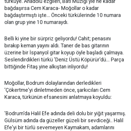
türküye. Anadolu ezgileri, Batı Müziği'yle ne kadar
bağdaşırsa Cem Karaca- Moğollar o kadar
bağdaştırmıştı işte... Önceki türkülerinde 10 numara
olan grup yine 10 numaraydı.
Belli ki yine bir sürpriz geliyordu! Cahit; penasını
bırakıp keman yayını aldı. Taner de bas gitarının
üzerine bir İspanyol gitar koyup öyle başladı çalmaya.
Seslendirdikleri türkü 'Deniz Üstü Köpürür'dü... Parça
bittiğinde Fitaş yine alkıştan inliyordu!
Moğollar, Bodrum dolaylarından derledikleri
'Çökertme'yi dinletmeden önce, şarkıcıları Cem
Karaca, türkünün efsanesini anlatmaya koyuldu:
'Bodrum'da Halil Efe adında deli dolu bir yiğit yaşarmış.
Gülsüm adında da güzeller güzeli bir sevdiceği.. Halil
Efe'yi bir türlü sevemeyen Kaymakam, adamlarını