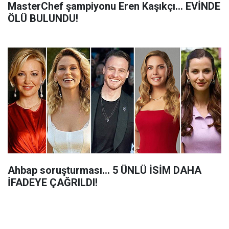
MasterChef şampiyonu Eren Kaşıkçı... EVİNDE
ÖLÜ BULUNDU!
Ahbap soruşturması... 5 ÜNLÜ İSİM DAHA
İFADEYE ÇAĞRILDI!