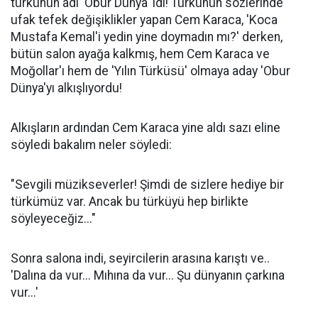
türkünün adı 'Obur Dünya' idi! Türkünün sözlerinde
ufak tefek değişiklikler yapan Cem Karaca, 'Koca
Mustafa Kemal'i yedin yine doymadın mı?' derken,
bütün salon ayağa kalkmış, hem Cem Karaca ve
Moğollar'ı hem de 'Yılın Türküsü' olmaya aday 'Obur
Dünya'yı alkışlıyordu!
Alkışların ardından Cem Karaca yine aldı sazı eline
söyledi bakalım neler söyledi:
"Sevgili müzikseverler! Şimdi de sizlere hediye bir
türkümüz var. Ancak bu türküyü hep birlikte
söyleyeceğiz..."
Sonra salona indi, seyircilerin arasına karıştı ve..
'Dalına da vur... Mıhına da vur... Şu dünyanın çarkına
vur...'