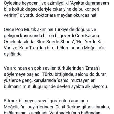
Öylesine heyecanlı ve azimliydi ki "Ayakta duramasam
bile koltuk değnekleriyle çıkar yine de bu konseri
veririm" diyordu doktorlara meydan okurcasına!
Önce Pop Müzik akımının Türkiye'de doğuşu ve
gelişimi konusunda bir ön bilgi verdi Cem Karaca.
Örnek olarak da 'Blue Suede Shoes', 'Her Yerde Kar
Var' ve 'Kara Tren'den birer bölüm sundu Moğollar'ın
eşliğinde.
Ve ardından en çok sevilen türkülerinden 'Emrah'ı
söylemeye başladı. Türkü bittiğinde, salonu dolduran
yüzlerce genç, karşılarında 'sahici müzisyenler'
bulmanın mutluluğu içinde devleri ayakta alkışlıyordu.
Bitmek bilmeyen sevgi gösterileri arasında
Moğollar'ın 'beyin'lerinden Cahit Berkay, gitarını bırakıp,
bağlamasını kucakladı. Ve Anadolu'nun bağrından