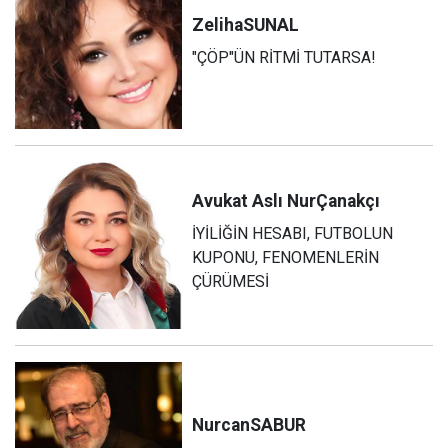
Zeliha
SUNAL
"ÇÖP"ÜN RİTMİ TUTARSA!
Avukat Aslı Nur
Çanakçı
İYİLİĞİN HESABI, FUTBOLUN
KUPONU, FENOMENLERİN
ÇÜRÜMESİ
Nurcan
SABUR