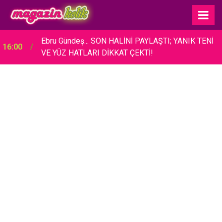
Ebru Gündeş... SON HALİNİ PAYLAŞTI; YANIK TENİ
16:00
VE YÜZ HATLARI DİKKAT ÇEKTİ!